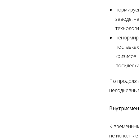
нормируем
заводе, н
технологи
ненормиру
поставках
кризисов.
посиделки
По продолжи
целодневные
Внутрисмен
К временным 
не исполняе