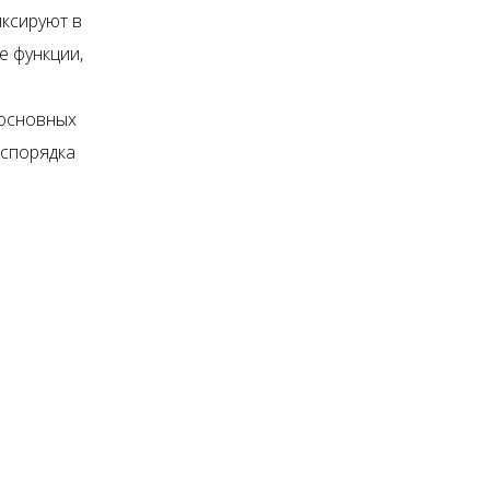
иксируют в
е функции,
 основных
аспорядка