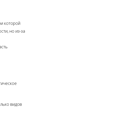
ри которой
ти, но из-за
асть
тическое
олько видов