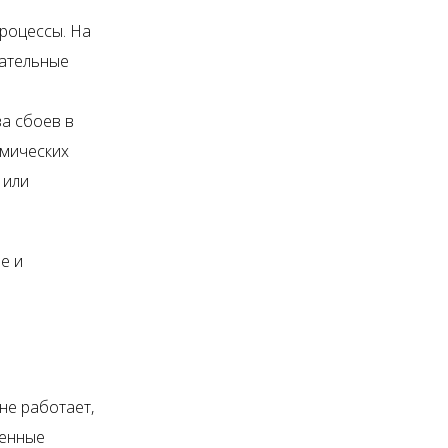
роцессы. На
зательные
за сбоев в
омических
 или
е и
не работает,
менные