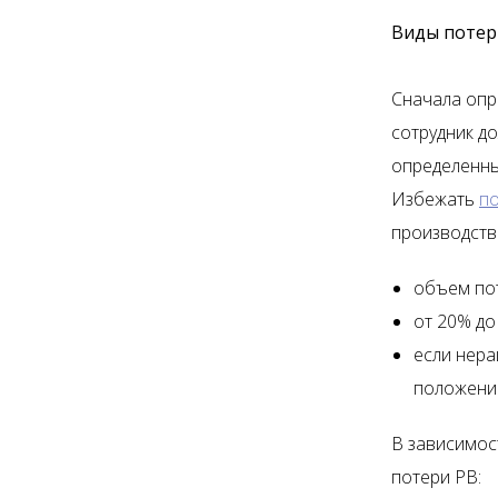
Виды потер
Сначала опр
сотрудник до
определенных
Избежать
п
производств
объем пот
от 20% до
если нера
положени
В зависимос
потери РВ: