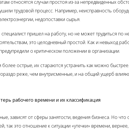
ратам относятся случаи простоя из-за непредвиденных обст
ушили трудовой процесс. Например, неисправность оборуд
электроэнергии, недопоставки сырья.
и специалист пришел на работу, но не может трудиться по 
оятельствам, это целодневный простой. Как и невыход рабо
 предупредили о критическом положении в организации.
и более острые, их стараются устранить как можно быстрее
гораздо реже, чем внутрисменные, и на общий ущерб влия
терь рабочего времени и их классификация
ные, зависят от сферы занятости, ведения бизнеса. Но что
й, так это отношение к ситуации «утечки» времени, вернее