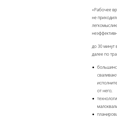
«Рабочее вр
не приходило
легкомыслию.
неэффективн
до 30 минут 
далее по тра
большинст
сваливают
исполните
от него;
технолог
малоквал
планиров