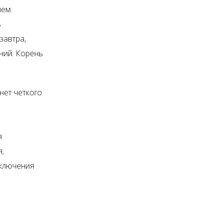
лем.
ь
завтра,
ний. Корень
нет четкого
я
;
тключения