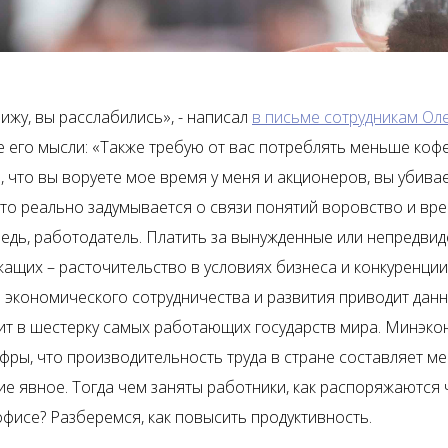
вижу, вы расслабились», - написал
в письме сотрудникам Ол
 его мысли: «Также требую от вас потреблять меньше кофе 
, что вы воруете мое время у меня и акционеров, вы убива
Кто реально задумывается о связи понятий воровство и вре
едь, работодатель. Платить за вынужденные или непредви
жащих – расточительство в условиях бизнеса и конкуренции
 экономического сотрудничества и развития приводит данн
ит в шестерку самых работающих государств мира. Минэк
фры, что производительность труда в стране составляет ме
е явное. Тогда чем заняты работники, как распоряжаются 
офисе? Разберемся, как повысить продуктивность.