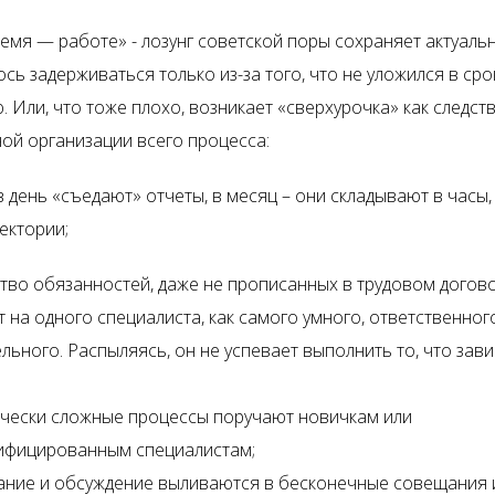
емя — работе» - лозунг советской поры сохраняет актуальн
сь задерживаться только из-за того, что не уложился в сро
 Или, что тоже плохо, возникает «сверхурочка» как следст
ой организации всего процесса:
в день «съедают» отчеты, в месяц – они складывают в часы, 
ектории;
во обязанностей, даже не прописанных в трудовом догово
 на одного специалиста, как самого умного, ответственного
льного. Распыляясь, он не успевает выполнить то, что зави
ически сложные процессы поручают новичкам или
ифицированным специалистам;
ание и обсуждение выливаются в бесконечные совещания 