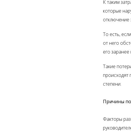
К таким зат
которые нар
отключение 
То есть, есл
от него обст
его заранее
Такие потер
происходят 
степени.
Причины по
Факторы раз
руководителе