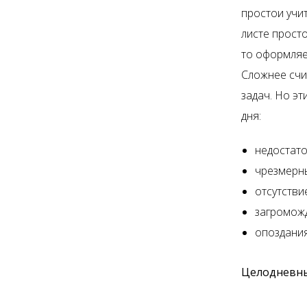
простои учи
листе просто
то оформляе
Сложнее счи
задач. Но э
дня:
недостато
чрезмерн
отсутстви
загроможд
опоздания
Целодневны