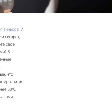
ег Тиньков
. И
и сигарет,
ете свое
мя? В
денные
.
ые, что
ономразвития
нее 50%.
часами,