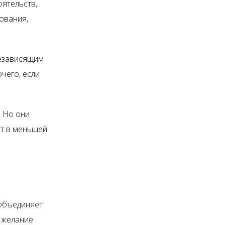
оятельств,
ования,
независящим
чего, если
. Но они
ют в меньшей
 объединяет
, желание