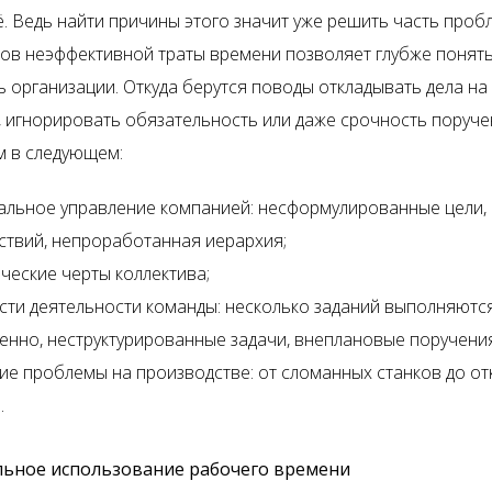
ё. Ведь найти причины этого значит уже решить часть проб
ов неэффективной траты времени позволяет глубже понят
 организации. Откуда берутся поводы откладывать дела на 
, игнорировать обязательность или даже срочность поруче
м в следующем:
льное управление компанией: несформулированные цели, 
ствий, непроработанная иерархия;
ческие черты коллектива;
ти деятельности команды: несколько заданий выполняютс
нно, неструктурированные задачи, внеплановые поручения
ие проблемы на производстве: от сломанных станков до о
.
ьное использование рабочего времени