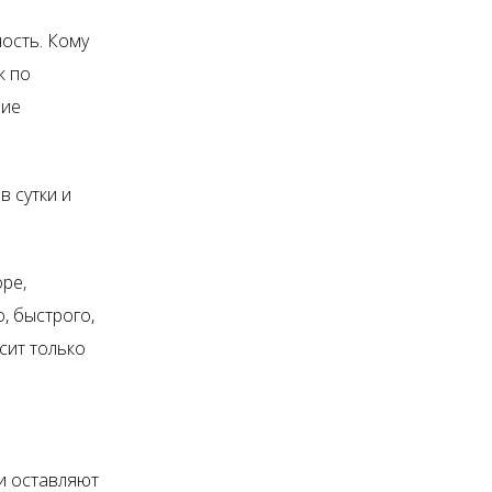
ость. Кому
к по
вие
в сутки и
ре,
, быстрого,
сит только
и оставляют