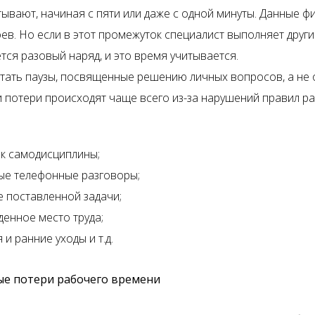
тывают, начиная с пяти или даже с одной минуты. Данные ф
ев. Но если в этот промежуток специалист выполняет други
тся разовый наряд, и это время учитывается.
тать паузы, посвященные решению личных вопросов, а не
ти потери происходят чаще всего из-за нарушений правил р
к самодисциплины;
ые телефонные разговоры;
е поставленной задачи;
енное место труда;
 и ранние уходы и т.д.
е потери рабочего времени