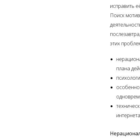
исправить е
Поиск мотив
деятельность
послезавтра
этих пробле
нерациона
плана дей
психологи
особеннос
одновреме
техническ
интернета
Нерационал