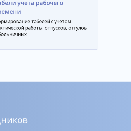
абели учета рабочего
ремени
рмирование табелей с учетом
ктической работы, отпусков, отгулов
больничных
дников