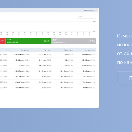
Отчет
испол
от об
по ка
П