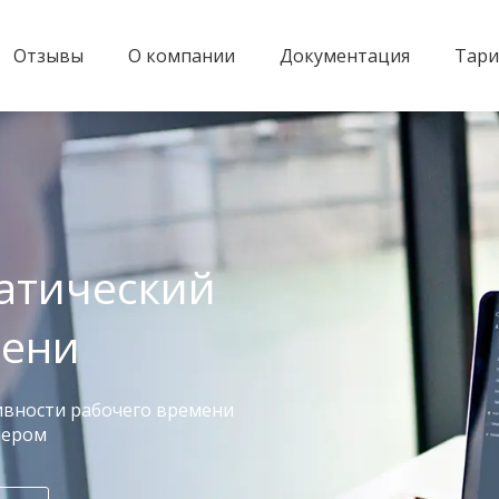
Отзывы
О компании
Документация
Тар
атический
мени
ивности рабочего времени
тером