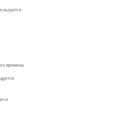
пользуются
го времени;
одуется
ач и