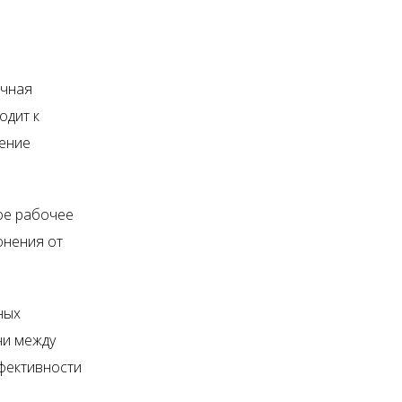
очная
одит к
ление
ое рабочее
онения от
ных
чи между
фективности