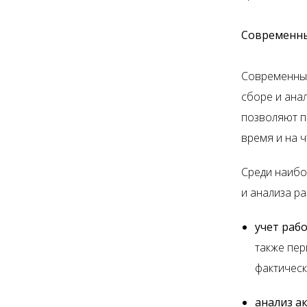
Современны
Современные
сборе и ана
позволяют п
время и на ч
Среди наибо
и анализа ра
учет раб
также пер
фактическ
анализ а