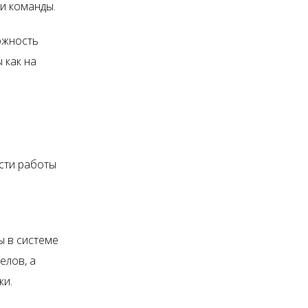
и команды.
ожность
 как на
сти работы
ы в системе
елов, а
ки.