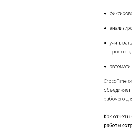
фиксирова
анализиро
учитывать
проектов;
автоматич
CrocoTime о
объединяет 
рабочего дн
Как отчеты
работы сот