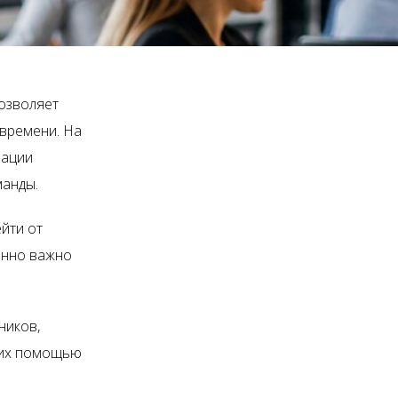
позволяет
 времени. На
зации
манды.
йти от
енно важно
ников,
с их помощью