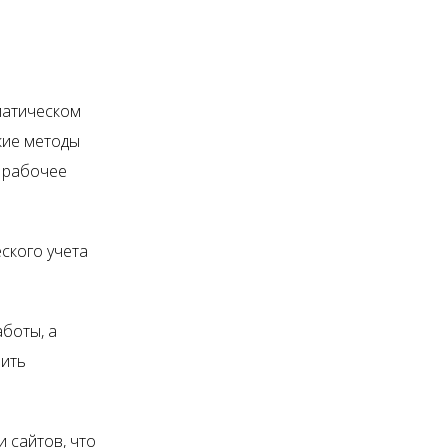
матическом
кие методы
я рабочее
ского учета
боты, а
лить
 сайтов, что