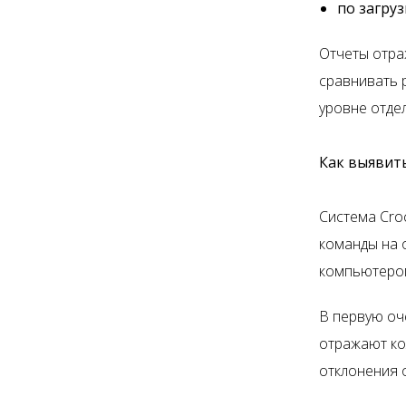
по загру
Отчеты отра
сравнивать 
уровне отдел
Как выявит
Система Cro
команды на 
компьютеро
В первую оч
отражают ко
отклонения 