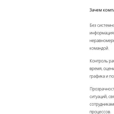
Зачем комп
Без системн
информация 
неравномерн
командой.
Контроль ра
время, оцени
графика и п
Прозрачност
ситуаций, с
сотрудникам
процессов.