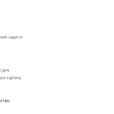
ние задач и
 дня,
ную картину
ество