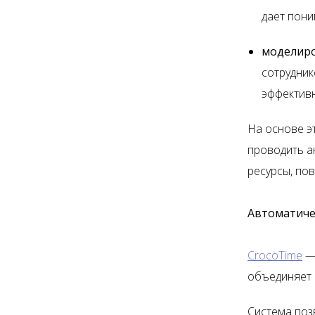
дает пони
моделиро
сотрудник
эффектив
На основе э
проводить а
ресурсы, по
Автоматичес
CrocoTime
— 
объединяет 
Система поз