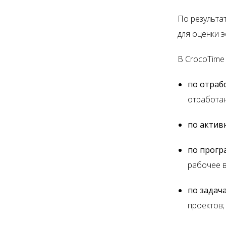
По результа
для оценки 
В CrocoTime
по отраб
отработан
по актив
по прогр
рабочее 
по задач
проектов;