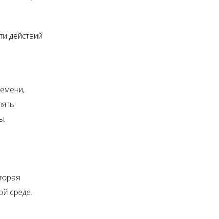
ти действий
ь
емени,
лять
ы.
торая
ой среде.