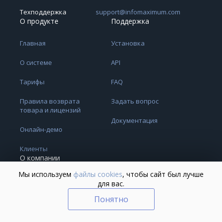
Техподдержка
support@infomaximum.com
О продукте
Поддержка
Главная
Установка
О системе
API
Тарифы
FAQ
Правила возврата
Задать вопрос
товара и лицензий
Документация
Онлайн-демо
Клиенты
О компании
Мы используем
файлы cookies
, чтобы сайт был лучше
О нас
для вас.
Понятно
Партнерство
Блог