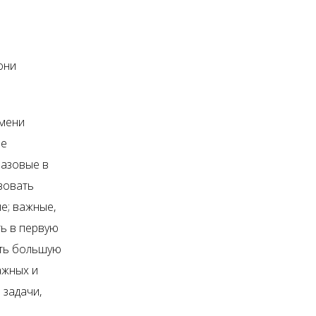
они
емени
ое
базовые в
зовать
е; важные,
ь в первую
ить большую
ажных и
 задачи,