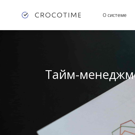
О системе
Тайм-менеджме