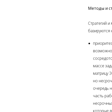
Методы и с
Стратегий и
базируются 
приоритез
возможно 
сосредото
массе зад
матрицу Э
но несроч
очередь 
часть раб
несрочных
которые в