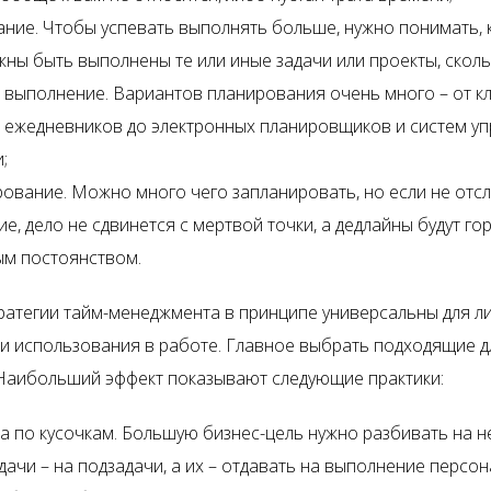
ние. Чтобы успевать выполнять больше, нужно понимать, 
жны быть выполнены те или иные задачи или проекты, скол
х выполнение. Вариантов планирования очень много – от к
 ежедневников до электронных планировщиков и систем у
;
рование. Можно много чего запланировать, но если не отс
е, дело не сдвинется с мертвой точки, а дедлайны будут гор
ым постоянством.
ратегии тайм-менеджмента в принципе универсальны для л
и использования в работе. Главное выбрать подходящие д
 Наибольший эффект показывают следующие практики:
а по кусочкам. Большую бизнес-цель нужно разбивать на 
адачи – на подзадачи, а их – отдавать на выполнение персон