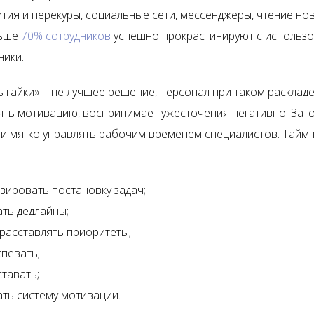
тия и перекуры, социальные сети, мессенджеры, чтение нов
льше
70% сотрудников
успешно прокрастинируют с использ
ники.
ь гайки» – не лучшее решение, персонал при таком расклад
ять мотивацию, воспринимает ужесточения негативно. Зат
и мягко управлять рабочим временем специалистов. Тайм
зировать постановку задач;
ть дедлайны;
расставлять приоритеты;
певать;
тавать;
ть систему мотивации.