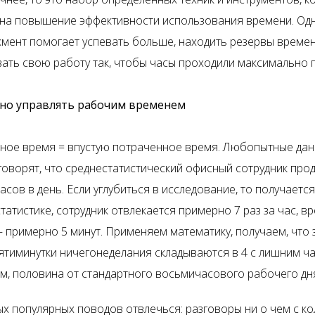
на повышение эффективности использования времени. Од
мент помогает успевать больше, находить резервы времен
ать свою работу так, чтобы часы проходили максимально 
но управлять рабочим временем
ное время = впустую потраченное время. Любопытные да
говорят, что среднестатистический офисный сотрудник прод
асов в день. Если углубиться в исследование, то получается
статистике, сотрудник отвлекается примерно 7 раз за час, в
– примерно 5 минут. Применяем математику, получаем, что 
ятиминутки ничегонеделания складываются в 4 с лишним час
м, половина от стандартного восьмичасового рабочего дн
ых популярных поводов отвлечься: разговоры ни о чем с ко