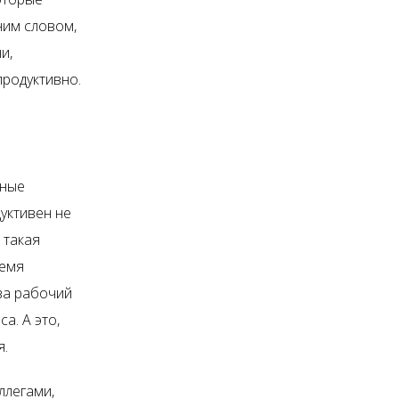
ним словом,
и,
продуктивно.
нные
уктивен не
 такая
ремя
за рабочий
а. А это,
я.
ллегами,