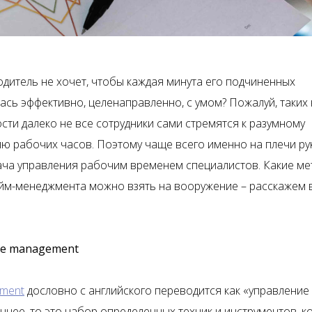
одитель не хочет, чтобы каждая минута его подчиненных
ась эффективно, целенаправленно, с умом? Пожалуй, таких 
сти далеко не все сотрудники сами стремятся к разумному
ю рабочих часов. Поэтому чаще всего именно на плечи ру
ача управления рабочим временем специалистов. Какие ме
айм-менеджмента можно взять на вооружение – расскажем 
me management
ement
дословно с английского переводится как «управление
чнее, то это набор определенных техник и инструментов, к