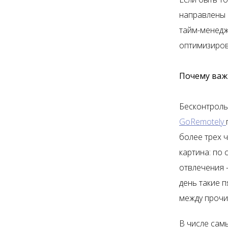
направлены 
тайм-менедж
оптимизиров
Почему важ
Бесконтроль
GoRemotely
более трех ч
картина: по 
отвлечения 
день такие п
между прочи
В числе сам