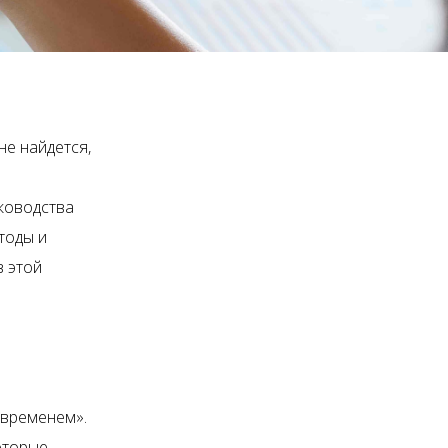
не найдется,
ководства
тоды и
в этой
 временем».
оторые