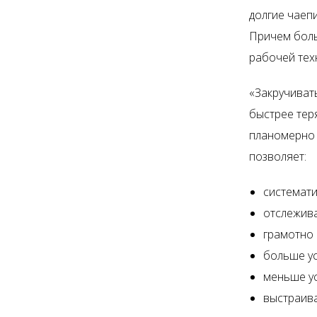
долгие чаепи
Причем бо
рабочей тех
«Закручиват
быстрее тер
планомерно 
позволяет:
системати
отслежива
грамотно 
больше ус
меньше ус
выстраива