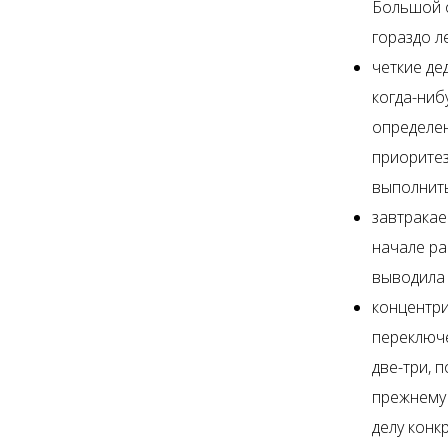
Большой о
гораздо л
четкие де
когда-ниб
определен
приоритез
выполнить
завтракае
начале ра
выводила 
концентри
переключ
две-три, 
прежнему 
делу конк