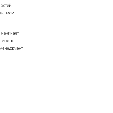
остей.
ованием
е начинает
о можно
-менеджмент