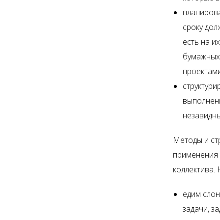
планирова
сроку дол
есть на и
бумажных
проектами
структури
выполнени
незавидн
Методы и ст
применения 
коллектива.
едим слон
задачи, з