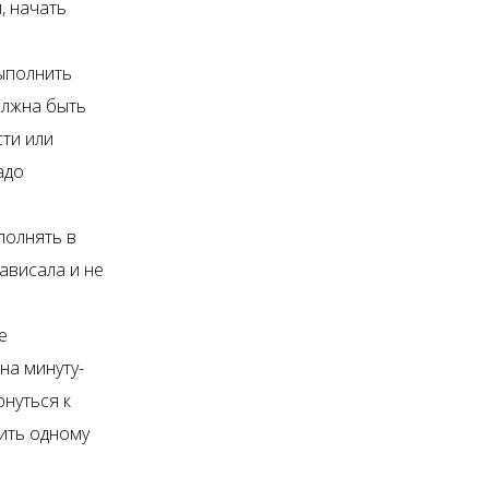
, начать
выполнить
олжна быть
сти или
адо
полнять в
ависала и не
е
 на минуту-
рнуться к
ить одному