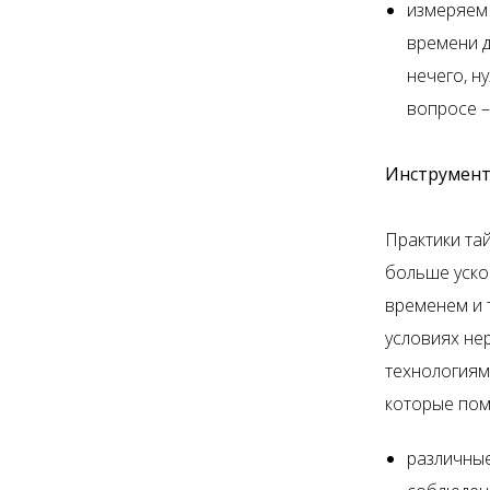
измеряем 
времени д
нечего, н
вопросе –
Инструмент
Практики та
больше уско
временем и 
условиях не
технологиям
которые пом
различные