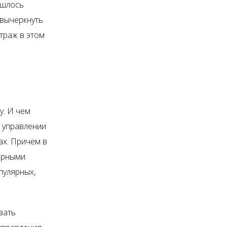
ашлось
 вычеркнуть
траж в этом
у. И чем
а управлении
х. Причем в
ерными
пулярных,
вать