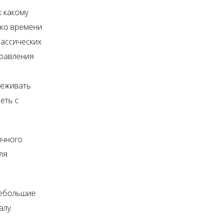
к какому
ько времени
лассических
правления
леживать
еть с
ичного
ля
небольшие
алу.