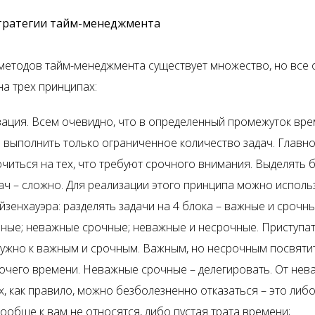
тратегии тайм-менеджмента
 методов тайм-менеджмента существует множество, но все 
на трех принципах:
ация. Всем очевидно, что в определенный промежуток вр
выполнить только ограниченное количество задач. Главн
читься на тех, что требуют срочного внимания. Выделять 
ач – сложно. Для реализации этого принципа можно исполь
йзенхауэра: разделять задачи на 4 блока – важные и срочны
ные; неважные срочные; неважные и несрочные. Приступат
нужно к важным и срочным. Важным, но несрочным посвят
очего времени. Неважные срочные – делегировать. От нев
, как правило, можно безболезненно отказаться – это либо
ообще к вам не относятся, либо пустая трата времени;