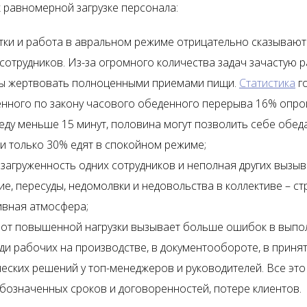
к равномерной загрузке персонала:
ки и работа в авральном режиме отрицательно сказывают
сотрудников. Из-за огромного количества задач зачастую 
ы жертвовать полноценными приемами пищи.
Статистика
го
енного по закону часового обеденного перерыва 16% опр
 еду меньше 15 минут, половина могут позволить себе обед
 и только 30% едят в спокойном режиме;
загруженность одних сотрудников и неполная других вызыв
е, пересуды, недомолвки и недовольства в коллективе – ст
ивная атмосфера;
 от повышенной нагрузки вызывает больше ошибок в выпо
еди рабочих на производстве, в документообороте, в приня
еских решений у топ-менеджеров и руководителей. Все это
бозначенных сроков и договоренностей, потере клиентов.