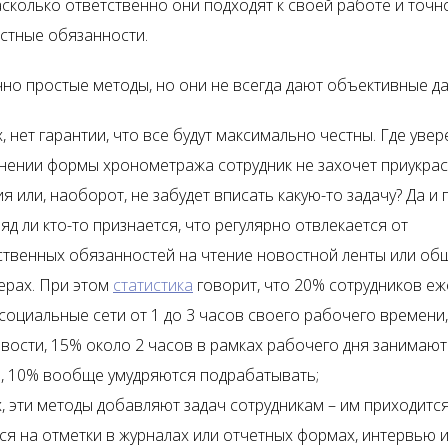
асколько ответственно они подходят к своей работе и точн
стные обязанности.
чно простые методы, но они не всегда дают объективные д
, нет гарантии, что все будут максимально честны. Где увер
нении формы хронометража сотрудник не захочет приукрас
я или, наоборот, не забудет вписать какую-то задачу? Да и 
яд ли кто-то признается, что регулярно отвлекается от
твенных обязанностей на чтение новостной ленты или об
ерах. При этом
статистика
говорит, что 20% сотрудников е
 социальные сети от 1 до 3 часов своего рабочего времени
вости, 15% около 2 часов в рамках рабочего дня занимают
, 10% вообще умудряются подрабатывать;
, эти методы добавляют задач сотрудникам – им приходитс
ся на отметки в журналах или отчетных формах, интервью 