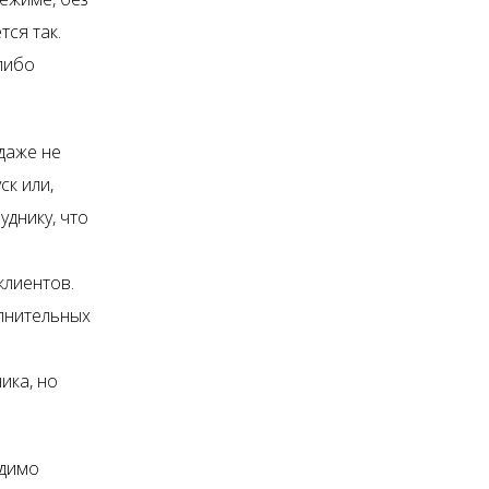
тся так.
либо
 даже не
ск или,
уднику, что
клиентов.
олнительных
ика, но
одимо