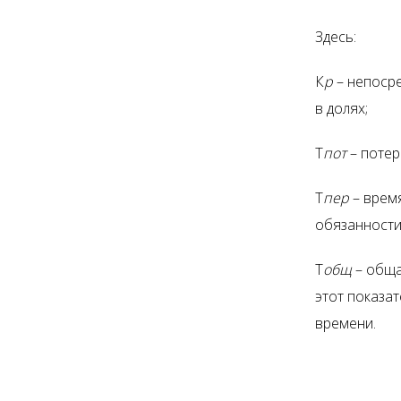
Здесь:
К
р
– непоср
в долях;
Т
пот
– потер
Т
пер
– врем
обязанности
Т
общ
– обща
этот показа
времени.