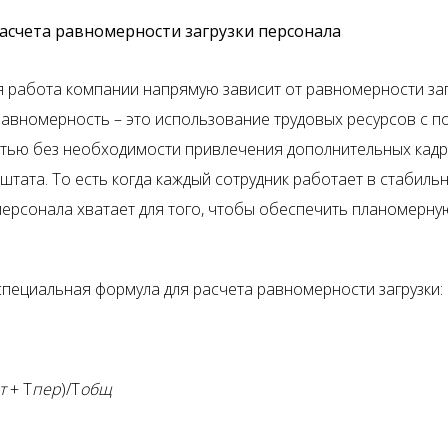
асчета равномерности загрузки персонала
 работа компании напрямую зависит от равномерности заг
Равномерность – это использование трудовых ресурсов с п
тью без необходимости привлечения дополнительных кадр
тата. То есть когда каждый сотрудник работает в стабильн
персонала хватает для того, чтобы обеспечить планомерну
специальная формула для расчета равномерности загрузки:
т
+ Т
пер
)/Т
общ