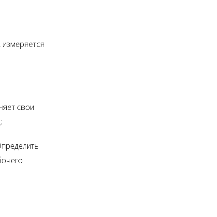
, измеряется
няет свои
;
Определить
бочего