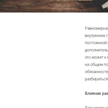
Равномерная
внутренних 
постоянной 
дополнитель
это может к
на общем по
обязанносте
разбираться 
Влияние ра
Равномерная