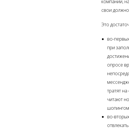
компании, н
свои должно
Это достато
во-первых
при запол
достижени
опросе вр
непосредс
мессендж
тратят на
читают но
шопингом
во-вторых
отвлекать