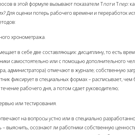
осов в этой формуле вызывают показатели Т
пот
и Т
пер:
ка
их? Для оценки потерь рабочего времени и переработок и
етодов:
ного хронометража.
ещает в себе две составляющих: дисциплину, то есть врем
дники самостоятельно или с помощью дополнительного чел
ера, администратора) отмечают в журнале; собственную за
тник фиксирует в специальных формах – расписывает, чем 
 течение рабочего дня, а потом сдает руководителю;
ервью или тестирования.
отвечают на вопросы устно или в специально разработанно
ь – выяснить, осознают ли работники собственную ценност