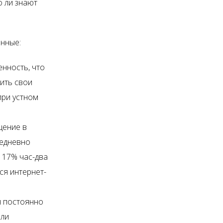
о ли знают
анные:
енность, что
ить свои
при устном
щение в
жедневно
, 17% час-два
ся интернет-
я постоянно
или