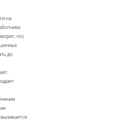
ся на
работники
ворит, что
ошенных
ать до
ает
радает
лнении
тии
 выливается