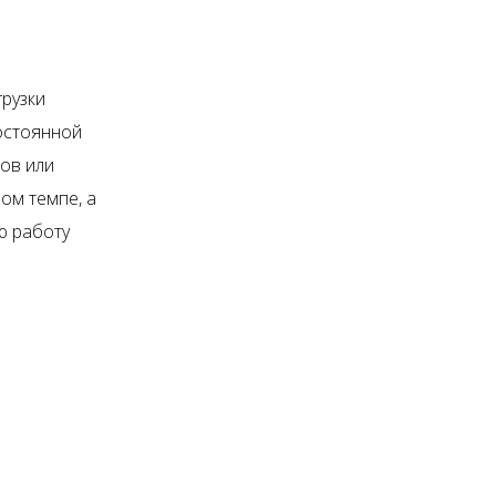
рузки
остоянной
ов или
ом темпе, а
ю работу