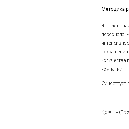
Методика р
Эффективная
персонала. 
интенсивнос
сокращения ш
количества 
компании.
Существует 
К
р
= 1 – (Т
по