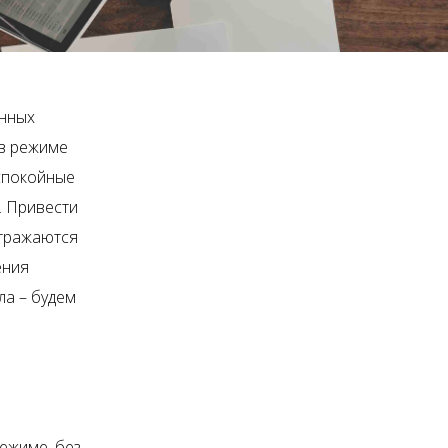
анных
 в режиме
 спокойные
. Привести
отражаются
ения
ла – будем
ежиме, без