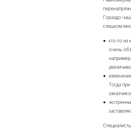
перенапряжен
Гораздо чащ
слишком мног
кто-то из
очень объ
например,
увеличива
изменение
Тогда при
заказчико
экстренны
заставляю
Специалисты