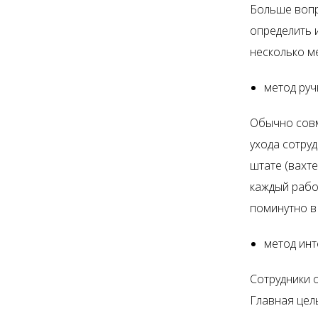
Больше вопр
определить 
несколько м
метод руч
Обычно совм
ухода сотру
штате (вахт
каждый рабо
поминутно в
метод инт
Сотрудники 
Главная цел