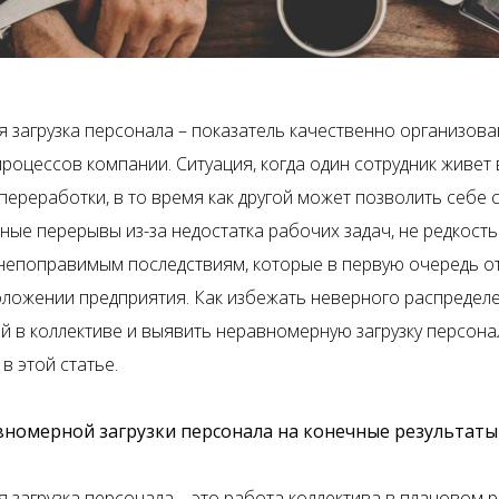
 загрузка персонала – показатель качественно организов
процессов компании. Ситуация, когда один сотрудник живет
переработки, в то время как другой может позволить себе
ные перерывы из-за недостатка рабочих задач, не редкость
 непоправимым последствиям, которые в первую очередь 
ложении предприятия. Как избежать неверного распредел
й в коллективе и выявить неравномерную загрузку персона
в этой статье.
вномерной загрузки персонала на конечные результаты
 загрузка персонала – это работа коллектива в плановом р