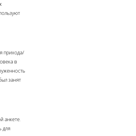
к
спользуют
я прихода/
овека в
груженность
был занят
й анкете.
ь для