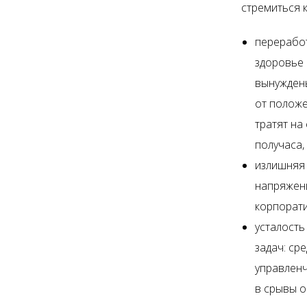
стремиться 
переработ
здоровье 
вынужден
от полож
тратят на
получаса,
излишняя 
напряжени
корпорат
усталость
задач: ср
управленч
в срывы о