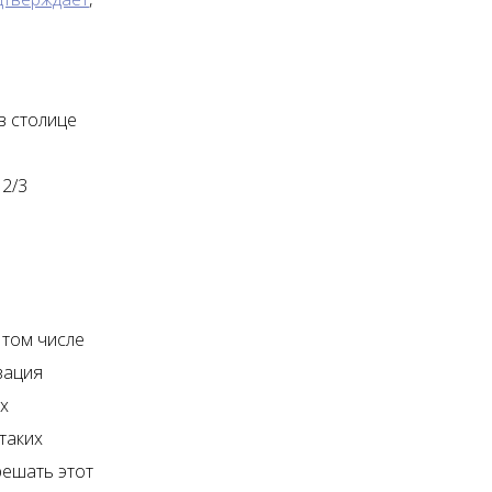
в столице
 2/3
 том числе
зация
х
таких
решать этот