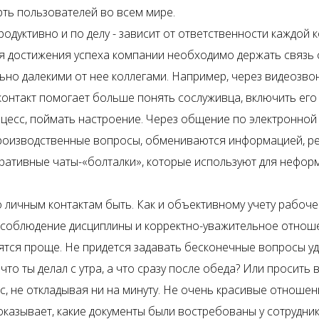
рть пользователей во всем мире.
одуктивно и по делу - зависит от ответственности каждой 
ля достижения успеха компании необходимо держать связь 
ьно далекими от нее коллегами. Например, через видеозвон
контакт помогает больше понять сослуживца, включить его
цесс, поймать настроение. Через общение по электронной 
оизводственные вопросы, обмениваются информацией, ре
ративные чаты-«болталки», которые используют для нефор
о личным контактам быть. Как и объективному учету рабоче
соблюдение дисциплины и корректно-уважительное отноше
вятся проще. Не придется задавать бесконечные вопросы у
 что ты делал с утра, а что сразу после обеда? Или просить 
с, не откладывая ни на минуту. Не очень красивые отношен
оказывает, какие документы были востребованы у сотрудник