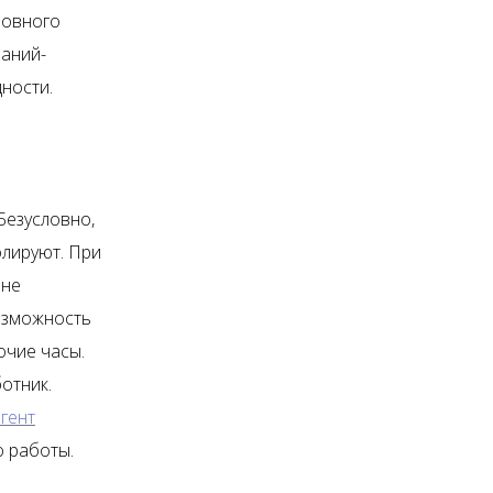
сновного
паний-
дности.
Безусловно,
олируют. При
 не
возможность
очие часы.
отник.
гент
о работы.