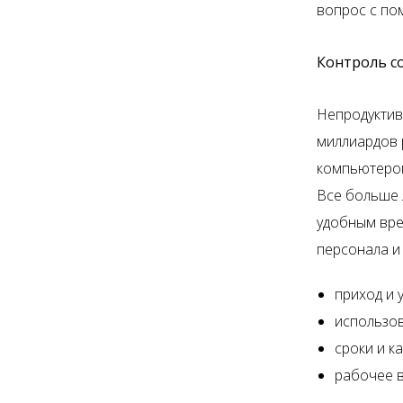
вопрос с по
Контроль с
Непродуктив
миллиардов 
компьютером
Все больше 
удобным вре
персонала и
приход и 
использов
сроки и к
рабочее 