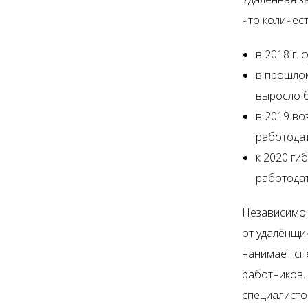
что количес
в 2018 г.
в прошлом
выросло б
в 2019 во
работодат
к 2020 ги
работодат
Независимо 
от удалёнщи
нанимает сп
работников. 
специалисто