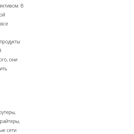
ективом. В
ной
 все
 продукты
й
ого, они
ить
рутеры,
ирайтеры,
ые сети