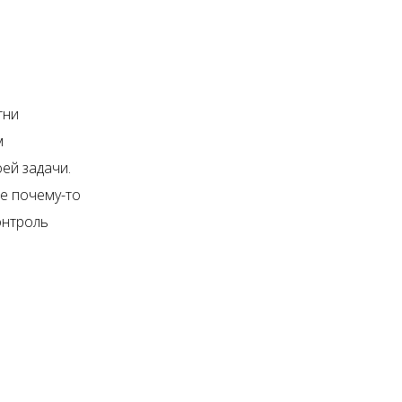
тни
м
ей задачи.
е почему-то
онтроль