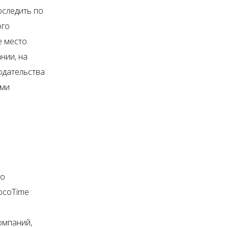
оследить по
ого
е место.
нии, на
одательства
ами
го
ocoTime
омпаний,