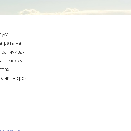
уда.
атраты на
ограничивая
ланс между
твах
олнит в срок
дтверждает
,