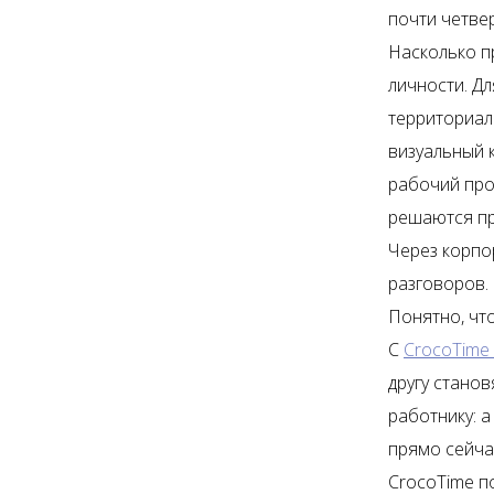
почти четве
Насколько пр
личности. Д
территориал
визуальный 
рабочий про
решаются пр
Через корпо
разговоров.
Понятно, чт
С
CrocoTime
другу стано
работнику: а
прямо сейча
CrocoTime п