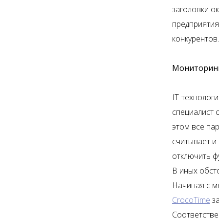
заголовки ок
предприятия
конкурентов.
Мониторинг
IT-технолог
специалист о
этом все па
считывает и
отключить ф
В иных обсто
Начиная с м
CrocoTime
за
Соответстве