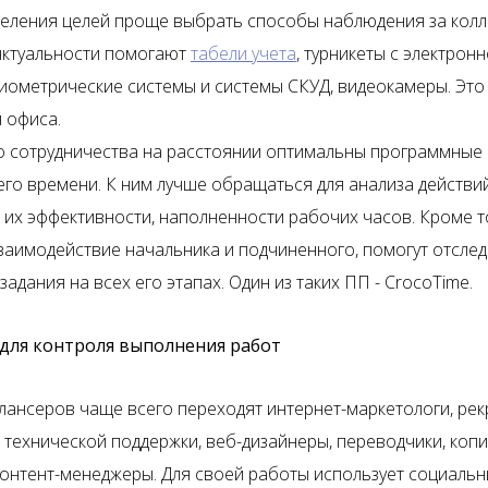
еления целей проще выбрать способы наблюдения за колл
нктуальности помогают
табели учета
, турникеты с электрон
биометрические системы и системы СКУД, видеокамеры. Это
 офиса.
о сотрудничества на расстоянии оптимальны программные
его времени. К ним лучше обращаться для анализа действи
, их эффективности, наполненности рабочих часов. Кроме т
заимодействие начальника и подчиненного, помогут отслед
адания на всех его этапах. Один из таких ПП - CrocoTime.
для контроля выполнения работ
илансеров чаще всего переходят интернет-маркетологи, рек
 технической поддержки, веб-дизайнеры, переводчики, коп
контент-менеджеры. Для своей работы использует социальн