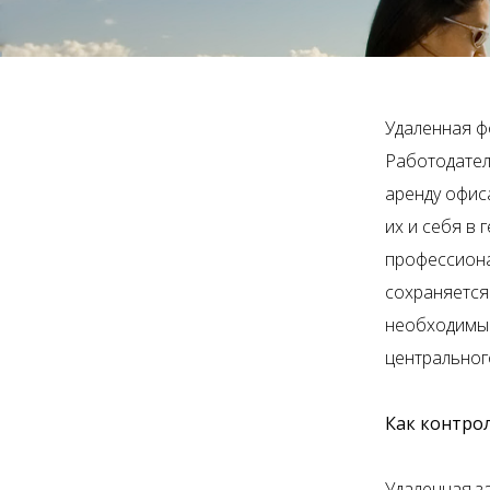
Удаленная ф
Работодател
аренду офис
их и себя в 
профессиона
сохраняется
необходимые 
центральног
Как контро
Удаленная з