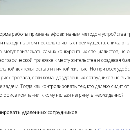
орма работы признана эффективным методом устройства тр
и находят в этом несколько явных преимуществ: снижают з
а; могут привлекать самых конкурентных специалистов, не 
географической привязке к месту жительства и создавая ба
льной деятельностью и личной жизнью. Но при всех удобс
 риск провала, если команда удаленных сотрудников не вып
задачи. Тогда как контролировать тех, кто далеко сидит от
о офиса компании, к кому нельзя нагрянуть неожиданно?
лировать удаленных сотрудников
анятость – это уже реалии сегодняшнего дня.
Статистика по