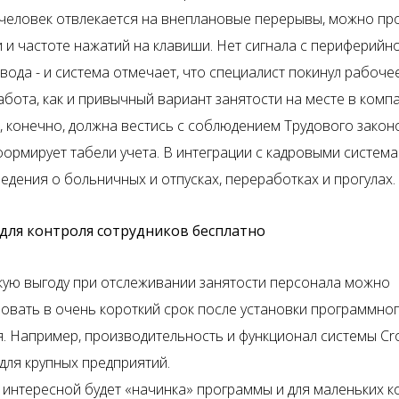
 человек отвлекается на внеплановые перерывы, можно пр
 и частоте нажатий на клавиши. Нет сигнала с периферийн
вода - и система отмечает, что специалист покинул рабоче
бота, как и привычный вариант занятости на месте в компа
, конечно, должна вестись с соблюдением Трудового закон
формирует табели учета. В интеграции с кадровыми систем
едения о больничных и отпусках, переработках и прогулах.
для контроля сотрудников бесплатно
ую выгоду при отслеживании занятости персонала можно
овать в очень короткий срок после установки программно
. Например, производительность и функционал системы Cr
для крупных предприятий.
 интересной будет «начинка» программы и для маленьких к