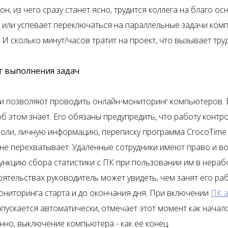
он, из чего сразу станет ясно, трудится коллега на благо о
 или успевает переключаться на параллельные задачи ком
 И сколько минут/часов тратит на проект, что вызывает тру
 выполнения задач
ии позволяют проводить онлайн-мониторинг компьютеров. 
б этом знает. Его обязаны предупредить, что работу контр
роли, личную информацию, переписку программа CrocoTime
 не перехватывает. Удаленные сотрудники имеют право и 
ункцию сбора статистики с ПК при пользовании им в нераб
ятельствах руководитель может увидеть, чем занят его раб
ониторинга старта и до окончания дня. При включении
ПК а
пускается автоматически, отмечает этот момент как начал
нно, выключение компьютера - как ее конец.