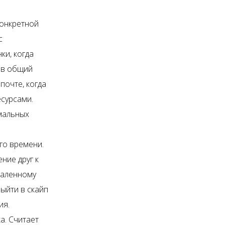
конкретной
с
ки, когда
 в общий
почте, когда
сурсами.
мальных
го времени.
ние друг к
даленному
выйти в скайп
ия.
а. Считает