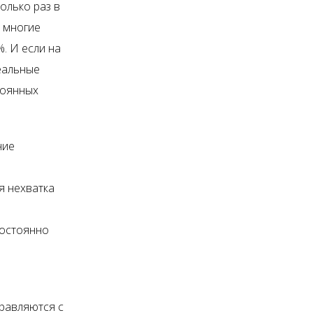
олько раз в
, многие
. И если на
реальные
тоянных
ние
я нехватка
постоянно
равляются с