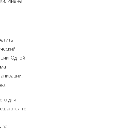
ки. Иначе
ратить
еческий
ации. Одной
ема
ганизации,
да:
его дня
решаются те
ы за