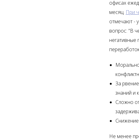
офисах ежедн
месяц.
При 
отмечают - 
вопрос: “В ч
негативные 
переработок 
Морально
конфликтн
За рвение
знаний и 
Сложно от
задержива
Снижение
Не менее пр