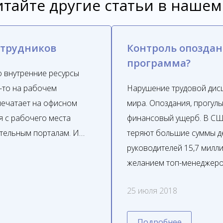
тайте другие статьи в нашем
отрудников
Контроль опоздан
программа?
о внутренние ресурсы
-то на рабочем
Нарушение трудовой дисц
 печатает на офисном
мира. Опоздания, прогул
я с рабочего места
финансовый ущерб. В США
ательным порталам. И…
теряют большие суммы де
руководителей 15,7 милл
желанием топ-менеджеро
25 июля 2018
Подробнее