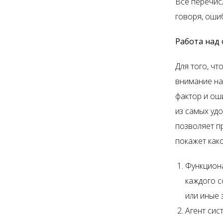
Все перечис
говоря, оши
Работа над
Для того, ч
внимание на
фактор и ош
из самых уд
позволяет п
покажет как
Функцион
каждого с
или иные 
Агент сис