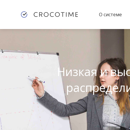
О системе
Низкая и вы
распредели