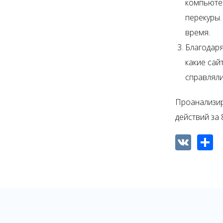
компьютер
перекуры.
время.
Благодаря
какие сай
справляли
Проанализир
действий за 
VK
Shar