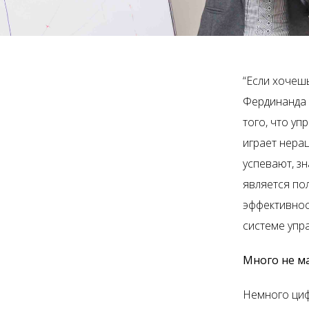
“Если хочешь
Фердинанда 
того, что у
играет нера
успевают, з
является по
эффективнос
системе упр
Много не м
Немного ци