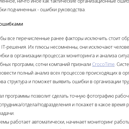
ленное, ничто иное как тактические организационные ошиб
бки подчиненных - ошибки руководства.
 ошибками
тобы все перечисленные ранее факторы исключить стоит об
 IT-решения. Их плюсы несомненны, они исключают челов
ибки в организации процессах мониторинга и анализа ситу
обных программ, сотни компаний признали
CrocoTime
. Сист
ровести полный анализ всех процессов происходящих в ор
ова структура и поможет выявить ошибки в организации тру
ал программы позволит сделать точную фотографию рабоч
отрудника/отдела/подразделения и покажет в какое время 
задачи.
темы работает автоматически, начинает мониторинг работ