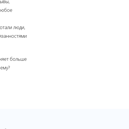
ывы,
 любое
отали люди,
бязанностями
лняет больше
чему?