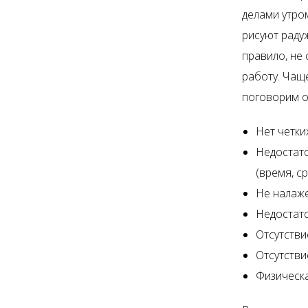
делами утром
рисуют радуж
правило, не
работу. Чаще
поговорим о 
Нет четки
Недостат
(время, с
Не налаже
Недостат
Отсутстви
Отсутстви
Физическа