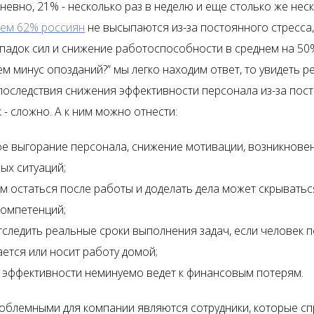
евно, 21% - несколько раз в неделю и еще столько же неск
чем 62% россиян
не высыпаются из-за постоянного стресса
упадок сил и снижение работоспособности в среднем на 50%
ем минус опозданий?” мы легко находим ответ, то увидеть 
последствия снижения эффективности персонала из-за пос
- сложно. А к ним можно отнести:
е выгорание персонала, снижение мотивации, возникнове
ых ситуаций;
м остаться после работы и доделать дела может скрыватьс
компетенций;
следить реальные сроки выполнения задач, если человек 
ется или носит работу домой;
 эффективности неминуемо ведет к финансовым потерям.
облемными для компании являются сотрудники, которые сп