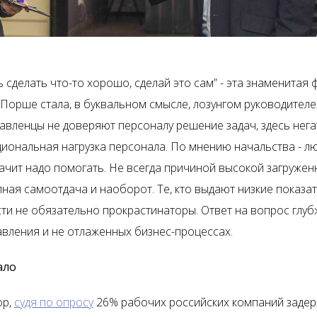
 сделать что-то хорошо, сделай это сам” - эта знаменитая 
Порше стала, в буквальном смысле, лозунгом руководителе
правленцы не доверяют персоналу решение задач, здесь нег
циональная нагрузка персонала. По мнению начальства - л
начит надо помогать. Не всегда причиной высокой загружен
лная самоотдача и наоборот. Те, кто выдают низкие показа
ти не обязательно прокрастинаторы. Ответ на вопрос глубж
авления и не отлаженных бизнес-процессах.
ало
фр,
судя по опросу
26% рабочих российских компаний заде