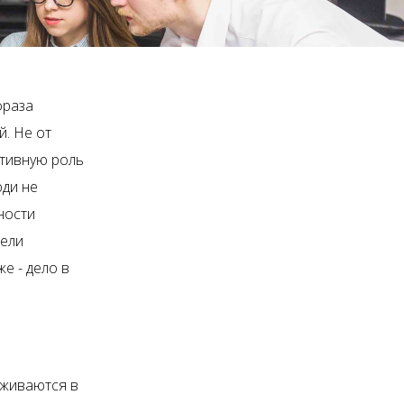
фраза
й. Не от
ативную роль
юди не
ности
тели
е - дело в
рживаются в