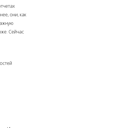
отчетах
ее, они, как
важную
зже. Сейчас
остей