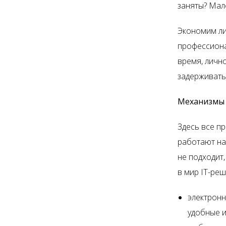
заняты? Мал
Экономим ли
профессиона
время, лично
задерживать
Механизмы
Здесь все п
работают на
не подходит
в мир IT-ре
электронн
удобные и