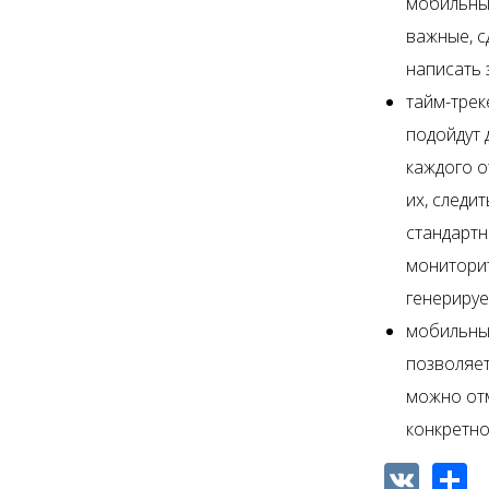
мобильный
важные, с
написать 
тайм-трек
подойдут 
каждого о
их, следи
стандартн
мониторит
генерируе
мобильные
позволяет
можно отм
конкретно
VK
Shar