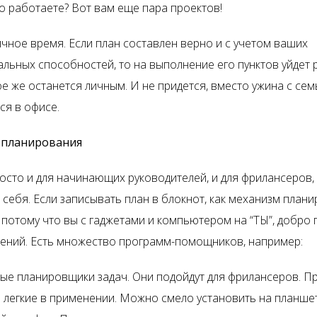
о работаете? Вот вам еще пара проектов!
чное время. Если план составлен верно и с учетом ваших
льных способностей, то на выполнение его пунктов уйдет
е же останется личным. И не придется, вместо ужина с сем
ся в офисе.
 планирования
росто и для начинающих руководителей, и для фрилансеров,
 себя. Если записывать план в блокнот, как механизм план
, потому что вы с гаджетами и компьютером на “ТЫ”, добро
шений. Есть множество программ-помощников, например:
ые планировщики задач. Они подойдут для фрилансеров. 
 легкие в применении. Можно смело установить на планше