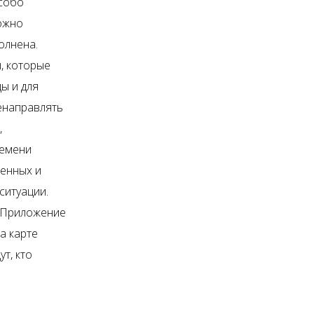
особо
можно
олнена.
, которые
ы и для
енаправлять
,
ремени
ненных и
ситуации.
. Приложение
а карте
т, кто