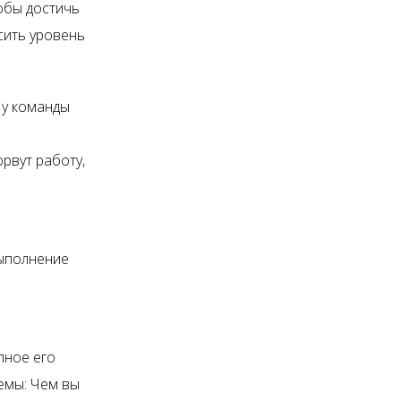
тобы достичь
сить уровень
 у команды
орвут работу,
выполнение
пное его
емы: Чем вы