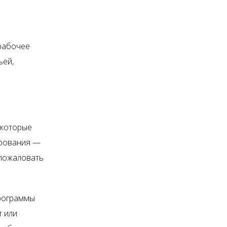
 рабочее
ьей,
 которые
ирования —
 пожаловать
Программы
т или