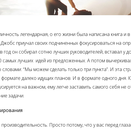
ичность легендарная, о его жизни была написана книга и в
к Джобс приучал своих подчиненных фокусироваться на оп
 в год он собирал сотню лучших руководителей, вставал у д
0 самых лучших идей из предложенных. А потом вычеркива
 словами: “Мы можем сделать только три пункта”. И эта стр
в формате далеко идущих планов. И в формате одного дня. 
сируется на важном, ему легче заставить самого себя не о
ние задачи.
нирования
производительность. Просто потому, что у вас перед глаза