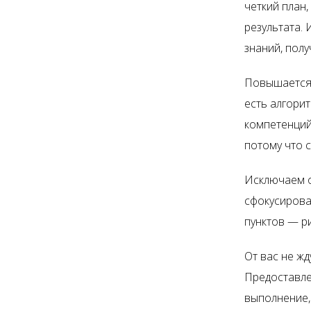
четкий план
результата.
знаний, пол
Повышается 
есть алгори
компетенций,
потому что 
Исключаем о
сфокусирова
пунктов — р
От вас не жд
Предоставле
выполнение,