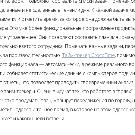
 телефон. Позволяют составлять списки задач, помечая 
деланные и не сделанные в течении дня. К каждой задаче 
заметку и отметить время, за которое она должна быть вып
еры. Это уже более функциональные программные продукты
для управленцев. Они позволяют составить план для команд
тдельно взятого сотрудника. Помечать важные задачи, пер
ть за производительностью.
Тайм-трекер CrocoTime
, помимо
ого функционала — автоматически, в режиме реального в
 и собирает статистические данные с компьютеров подчи
т отчеты, что позволяет проводить своевременный анализ 
 тайм-трекеры. Очень выручат тех, кто работает в “полях”
 четко продумать план, маршрут передвижения по городу, н
етить адреса и точное время, в которое на этом адресе жду
 ждет и каковы цели встречи.
e