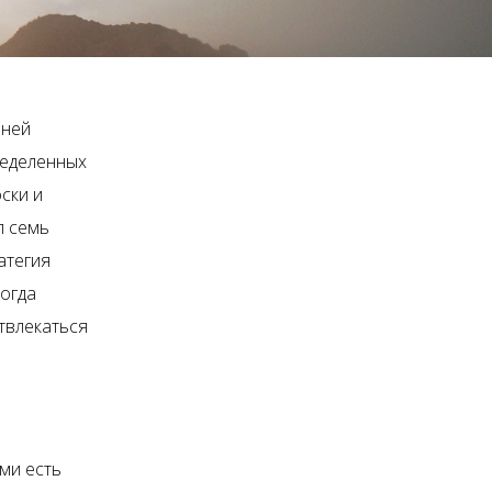
 ней
ределенных
оски и
л семь
атегия
Когда
твлекаться
ми есть