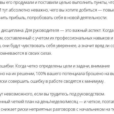
, вы его продумали и поставили целью выполнить пункты, ч
 И тут абсолютно неважно, чего вы хотите добиться — повы
учить прибыль, попробовать себя в новой деятельности.
дисциплина. Для руководителя — это важный аспект. Когда
тм, составленный с учетом их профессиональных навыков и
 они будут чувствовать себя увереннее, а значит вряд ли с
сомневаются в своих силах.
шибки. Когда четко определены цели и задачи, внимание
но на их решении, 100% вашего потенциала брошено на 
иски совершить ошибку в работе сводятся к минимуму.
ут невозможного, если вы трудитесь под руководством.
нный четкий план на день/неделю/месяц — и четкое, поэта
 снижает риски неприятных разговоров с начальником на т