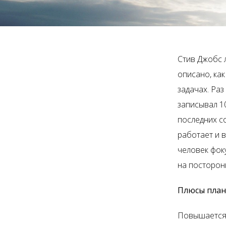
Стив Джобс л
описано, ка
задачах. Раз
записывал 1
последних со
работает и 
человек фоку
на посторон
Плюсы пла
Повышается 