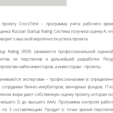
 проекту CrocoTime – программа учета рабочего вре
енка Russian Startup Rating. Система получила оценку А, ч
оворит о высокой вероятности успеха проекта.
rtup Rating (RSR) занимается профессиональной оценко
оектов, их перспектив и дальнейшей разработки. Ресу
проектам найти инвесторов, а инвесторам – проекты.
ениваются экспертами – профессионалами в определенн
 сотрудники бизнес-инкубаторов, венчурных фондов, IT-к
ленов жюри дают собственную оценку проекту, которая ск
 низшего D до высшего ААА). Программа контроля рабо
 по 3 составляющим: Продукт (с точки зрения перспекти