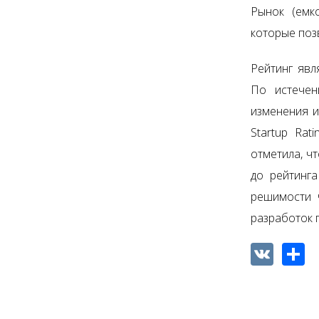
Рынок (емк
которые позв
Рейтинг явл
По истечен
изменения и
Startup Rat
отметила, ч
до рейтинг
решимости 
разработок 
VK
Shar