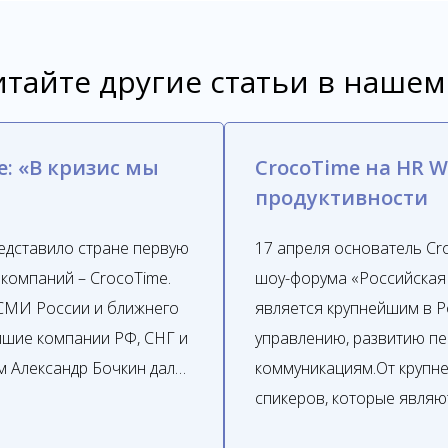
тайте другие статьи в нашем
e: «В кризис мы
CrocoTime на HR W
продуктивности
едставило стране первую
17 апреля основатель Cr
 компаний – CrocoTime.
шоу-форума «Российская 
 СМИ России и ближнего
является крупнейшим в 
йшие компании РФ, СНГ и
управлению, развитию пе
 Александр Бочкин дал…
коммуникациям.От крупне
спикеров, которые являю