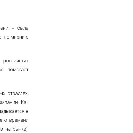
мени – была
то, по мнению
й российских
рс помогает
ых отраслях,
омпаний. Как
ладывается в
чего времени
в на рынке),