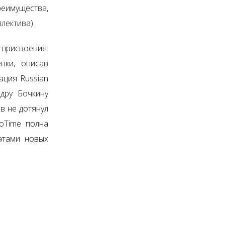
еимущества,
лектива).
 присвоения.
нки, описав
ация Russian
ндру Бочкину
в не дотянул
oTime полна
атами новых