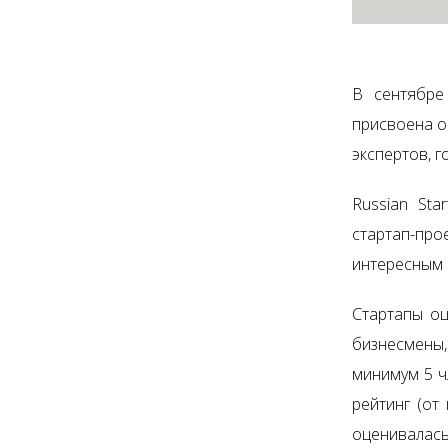
В сентябре
присвоена оц
экспертов, г
Russian Sta
стартап-пр
интересным 
Стартапы оц
бизнесмены,
минимум 5 ч
рейтинг (от
оценивалась