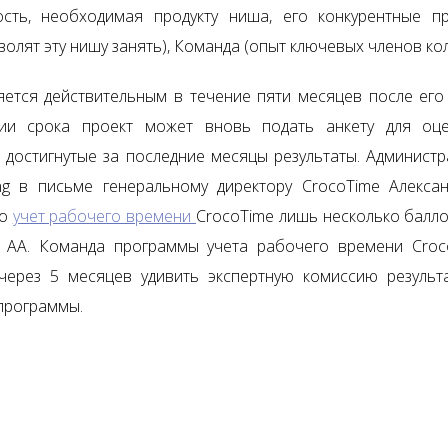
ость, необходимая продукту ниша, его конкурентные пр
олят эту нишу занять), Команда (опыт ключевых членов кол
яется действительным в течение пяти месяцев после его
ии срока проект может вновь подать анкету для оце
 достигнутые за последние месяцы результаты. Администр
ing в письме генеральному директору CrocoTime Алекса
то
учет рабочего времени
CrocoTime лишь несколько балло
а АА. Команда программы учета рабочего времени Croc
через 5 месяцев удивить экспертную комиссию результ
программы.
e