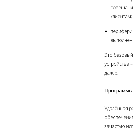
совещания
клиентам;
периферий
выполнени
Это базовый 
устройства –
далее.
Программы 
Удалённая р
обеспечения
зачастую ис