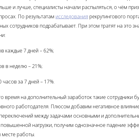
льше и лучше, специалисты начали распыляться, о чём при
просах. По результатам
исследования
рекрутингового порт
нных сотрудников подрабатывает. При этом тратят на это з
ни:
ов каждые 7 дней – 62%;
ов в неделю – 21%;
 часов за 7 дней – 17%.
то время на дополнительный заработок такие сотрудники б
новного работодателя. Плюсом добавим негативное влияни
переключений между задачами основными и дополнительн
т повышенной нагрузки, получим однозначное падение эфф
 месте работы.