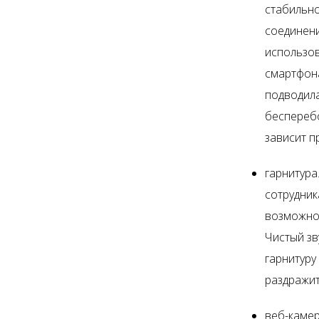
стабильно
соединени
использов
смартфона
подводила
беспереб
зависит п
гарнитура
сотрудник
возможнос
Чистый зв
гарнитуру
раздражит
веб-камер