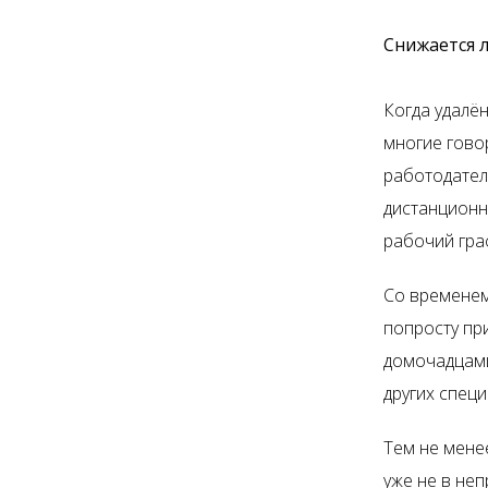
Снижается 
Когда удалё
многие гово
работодател
дистанционн
рабочий гра
Со временем
попросту пр
домочадцами 
других спец
Тем не менее
уже не в не