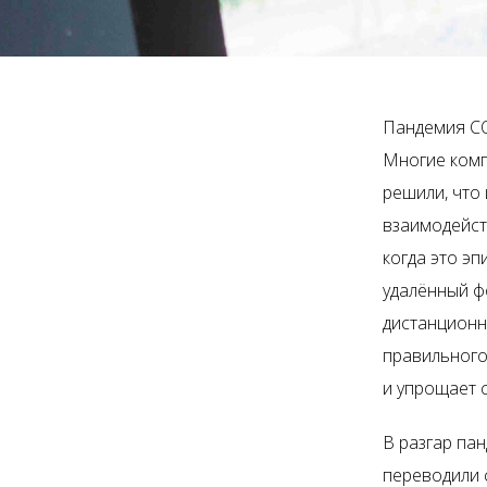
Пандемия CO
Многие комп
решили, что
взаимодейст
когда это э
удалённый ф
дистанционн
правильного
и упрощает 
В разгар па
переводили 