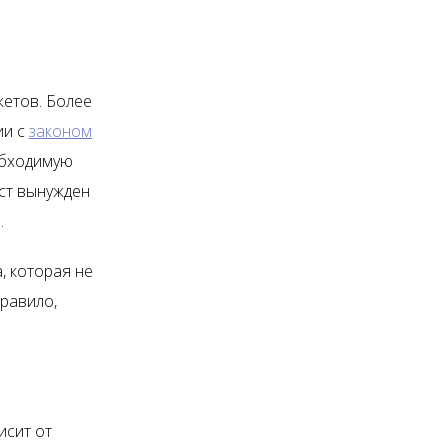
жетов. Более
ии с
законом
обходимую
ист вынужден
.
, которая не
правило,
исит от