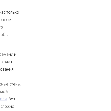
час только
ионное
то
чтобы
ремени и
-кода в
рования
ные стены.
ямой
роля
, без
 сложно.