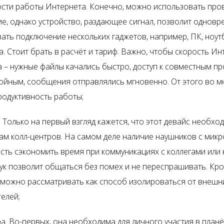
сти работы Интернета. Конечно, можно использовать про
е, однако устройство, раздающее сигнал, позволит однов
ать подключение нескольких гаджетов, например, ПК, ноут
. Стоит брать в расчёт и тариф. Важно, чтобы скорость Ин
 – нужные файлы качались быстро, доступ к совместным п
ойным, сообщения отправлялись мгновенно. От этого во м
родуктивность работы;
. Только на первый взгляд кажется, что этот девайс необхо
ам колл-центров. На самом деле наличие наушников с мик
ть сэкономить время при коммуникациях с коллегами или 
ук позволит общаться без помех и не переспрашивать. Кро
 можно рассматривать как способ изолироваться от внешн
елей;
а. Во-первых, она необходима для личного участия в планё