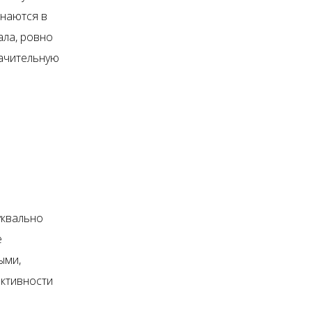
знаются в
ала, ровно
начительную
уквально
е
ыми,
ективности