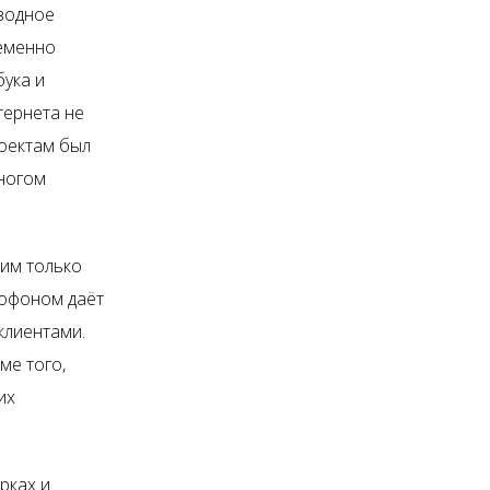
водное
ременно
бука и
тернета не
роектам был
ногом
дим только
рофоном даёт
клиентами.
ме того,
их
рках и