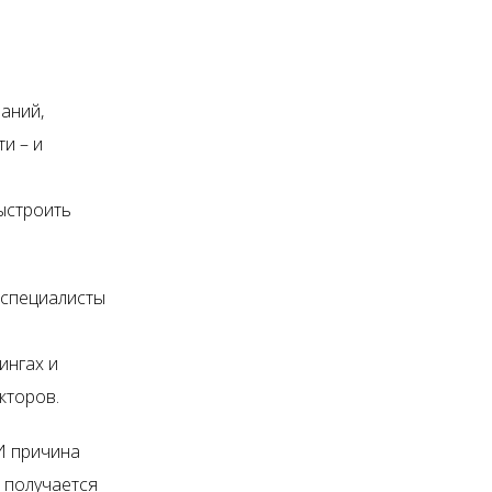
аний,
и – и
выстроить
 специалисты
ингах и
кторов.
 И причина
 получается