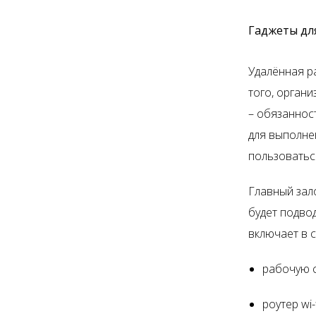
Гаджеты дл
Удалённая р
того, органи
– обязаннос
для выполне
пользоватьс
Главный зал
будет подво
включает в с
рабочую с
роутер
wi
-