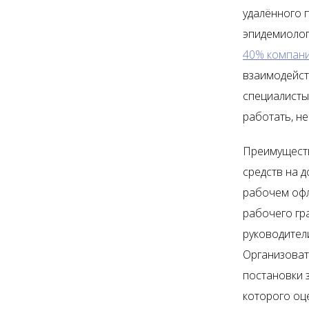
удалённого 
эпидемиолог
40% компан
взаимодейст
специалисты
работать, не
Преимуществ
средств на 
рабочем офл
рабочего гра
руководител
Организоват
постановки 
которого оц