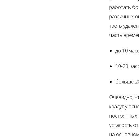
работать бо
различных о
треть удалё
часть време
до 10 час
10-20 час
больше 20
Очевидно, ч
крадут у ос
постоянных 
усталость о
на основном