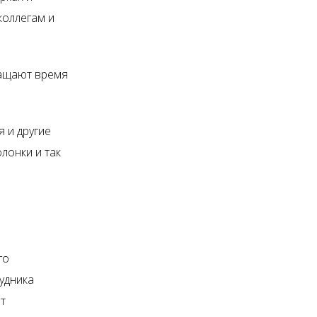
коллегам и
ращают время
я и другие
лонки и так
го
удника
т