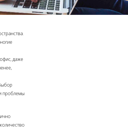
странства.
многие
офис, даже
менее,
 Выбор
ти проблемы
тично
 количество