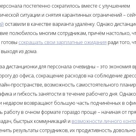
персонала постепенно сократилось вместе с улучшением
ической ситуации и снятия карантинных ограничений – сей
ий
оставили в качестве варианта удалёнку. Однако дистанц
вие полюбилось многим сотрудникам, причём настолько, ч
 готовы
сокращать свои зарплатные ожидания
ради того, 
 выходя из дома.
а дистанционки для персонала очевидны – это экономия в
дорогу до офиса, сокращение расходов на соблюдение дресс
айн-пространстве, возможность самостоятельного плани
фика и гибкость занятости в течение рабочего дня. Однако
и недаром возвращают большую часть подчинённых в офис
ь работу в очном формате гораздо проще – начиная от пр
задач, быстрых коммуникаций и
возможности личного конт
енить результаты сотрудников, их продуктивность довольно