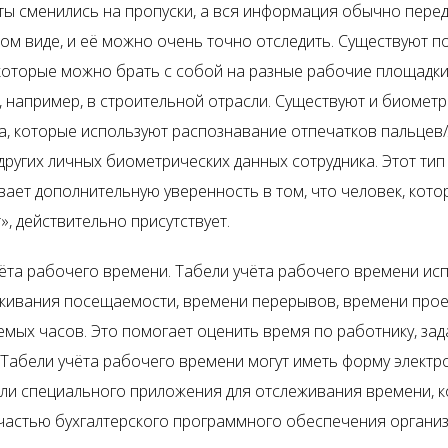
ы сменились на пропуски, а вся информация обычно перед
ом виде, и её можно очень точно отследить. Существуют 
которые можно брать с собой на разные рабочие площадки
, например, в строительной отрасли. Существуют и биомет
а, которые используют распознавание отпечатков пальцев
 других личных биометрических данных сотрудника. Этот тип
ает дополнительную уверенность в том, что человек, кото
», действительно присутствует.
ёта рабочего времени. Табели учёта рабочего времени ис
живания посещаемости, времени перерывов, времени прое
мых часов. Это помогает оценить время по работнику, зад
. Табели учёта рабочего времени могут иметь форму элект
ли специального приложения для отслеживания времени, 
частью бухгалтерского программного обеспечения организ