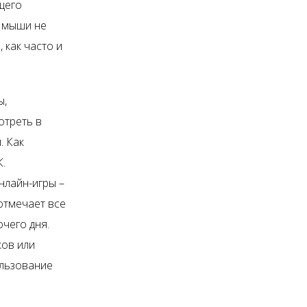
щего
и мыши не
 как часто и
ы,
отреть в
. Как
К.
нлайн-игры –
тмечает все
чего дня.
ков или
ользование