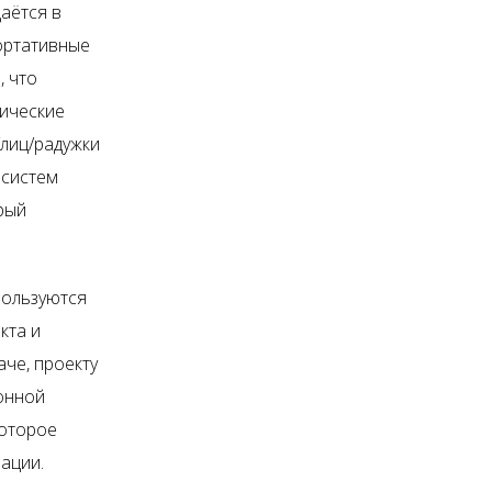
аётся в
портативные
, что
рические
/лиц/радужки
 систем
рый
пользуются
кта и
аче, проекту
ронной
которое
ации.