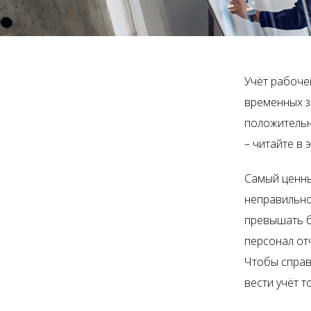
Учёт рабоче
временных з
положительн
– читайте в 
Самый ценный
неправильно
превышать бю
персонал от
Чтобы справ
вести учёт т