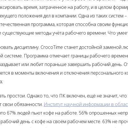
ксировать время, затраченное на работу, и в целом форм
екущего положения дел в компании. Одна из таких систем –
течественная программа, которая способна своим функц
е существующие методы учёта рабочего времени. Что умеет
овать дисциплину.
CrocoTime
станет достойной заменой л
й системе. Программа отмечает границы рабочего времен
опаздывает или любит пораньше завершить рабочий день. О
яется в моменты включения и отключения персонального 
а;
ть простои. Однако то, что ПК включен, ещё не значит, что
т свои обязанности.
Институт научной информации в облас
что 67% людей пьют кофе на работе. 56% опрошенных неп
рабочий день с кофе на своём рабочем месте. 63% не про