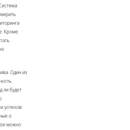
 Система
змерить
ниторинга
е. Кроме
тать
ию
ива. Один из
ность
д ли будет
о
ки успехов
ные о
рое можно