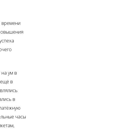
о времени
 повышения
 успеха
очего
 на ум в
 ещё в
авлялись
ались в
платёжную
ельные часы
кетам,