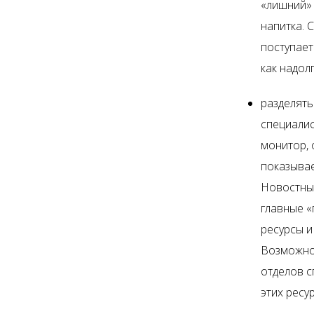
«лишний» 
напитка. 
поступает
как надол
разделять
специалис
монитор, 
показыва
Новостные
главные «
ресурсы и
Возможнос
отделов с
этих ресу