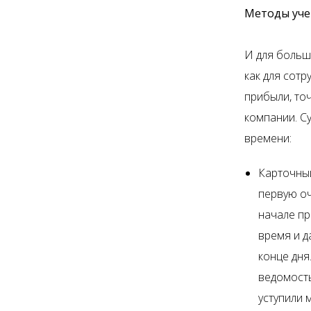
Методы уче
И для больш
как для сот
прибыли, точ
компании. С
времени:
Карточный
первую оч
начале пр
время и д
конце дня
ведомость
уступили 