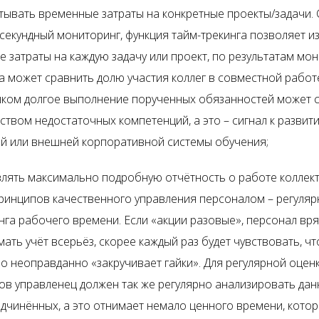
тывать временные затраты на конкретные проекты/задачи.
секундный мониторинг, функция тайм-трекинга позволяет и
 затраты на каждую задачу или проект, по результатам мо
 может сравнить долю участия коллег в совместной работ
шком долгое выполнение порученных обязанностей может с
ством недостаточных компетенций, а это – сигнал к развит
й или внешней корпоративной системы обучения;
лять максимально подробную отчётность о работе коллект
ринципов качественного управления персоналом – регуляр
га рабочего времени. Если «акции разовые», персонал вря
ать учёт всерьёз, скорее каждый раз будет чувствовать, чт
о неоправданно «закручивает гайки». Для регулярной оцен
ов управленец должен так же регулярно анализировать дан
дчинённых, а это отнимает немало ценного времени, кото