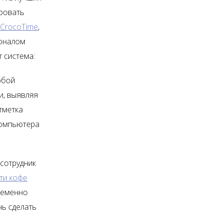
ировать
CrocoTime
,
ионалом
 система:
юбой
и, выявляя
тметка
компьютера
 сотрудник
ти кофе
ременно
чь сделать