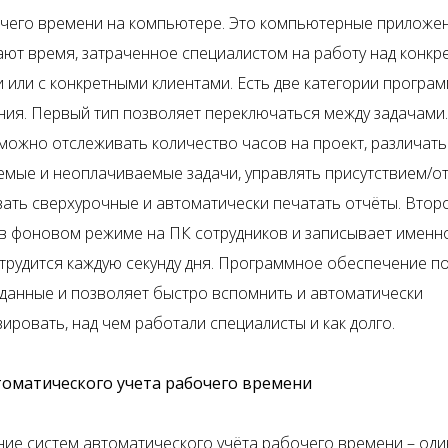
чего времени на компьютере. Это компьютерные приложен
ют время, затраченное специалистом на работу над конк
 или с конкретными клиентами. Есть две категории програ
ия. Первый тип позволяет переключаться между задачами.
можно отслеживать количество часов на проект, различать
мые и неоплачиваемые задачи, управлять присутствием/от
ать сверхурочные и автоматически печатать отчёты. Втор
в фоновом режиме на ПК сотрудников и записывает именно
трудится каждую секунду дня. Программное обеспечение п
данные и позволяет быстро вспомнить и автоматически
ировать, над чем работали специалисты и как долго.
томатического учета рабочего времени
ие систем автоматического учёта рабочего времени – оди