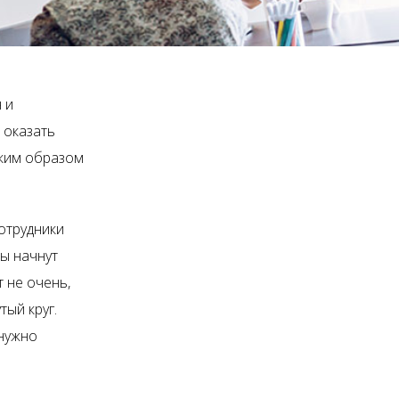
 и
 оказать
аким образом
отрудники
ы начнут
 не очень,
ый круг.
 нужно