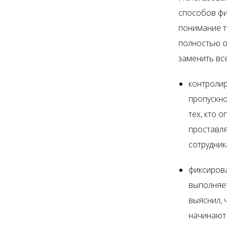
способов фи
понимание т
полностью о
заменить вс
контролир
пропускно
тех, кто 
проставл
сотрудник
фиксирова
выполняе
выяснил, 
начинают 