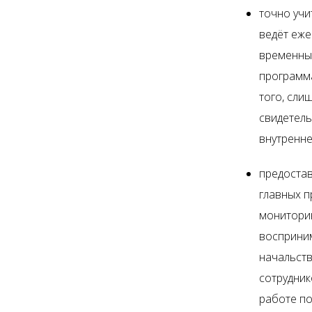
точно учи
ведёт еже
временные
программа
того, сли
свидетель
внутренне
предостав
главных п
мониторин
восприним
начальств
сотрудник
работе по