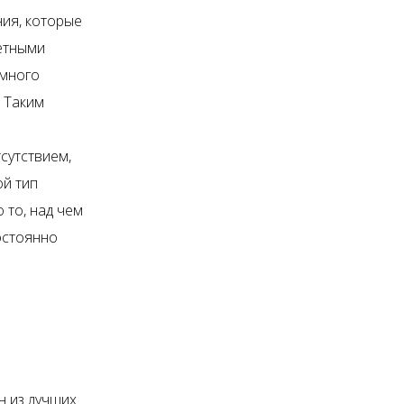
ия, которые
ретными
ммного
 Таким
сутствием,
ой тип
 то, над чем
остоянно
н из лучших