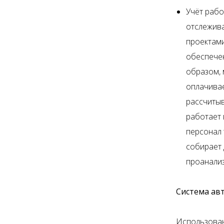
Учёт рабо
отслежива
проектами
обеспечен
образом, 
оплачивае
рассчитыв
работает 
персонал 
собирает 
проанализ
Система ав
Использован