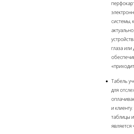
перфокарт
электронн
системы, 
актуально
устройств
глаза или
обеспечив
«приходит
Табель уч
для отсле
оплачивае
и клиенту
таблицы и
является 