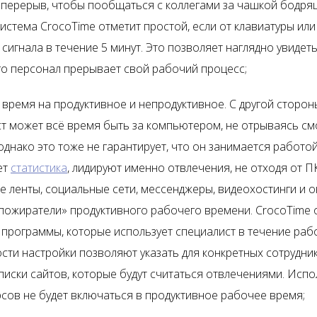
перерыв, чтобы пообщаться с коллегами за чашкой бодря
Система CrocoTime отметит простой, если от клавиатуры ил
 сигнала в течение 5 минут. Это позволяет наглядно увидеть,
го персонал прерывает свой рабочий процесс;
 время на продуктивное и непродуктивное. С другой сторон
т может всё время быть за компьютером, не отрываясь см
однако это тоже не гарантирует, что он занимается работой
ет
статистика
, лидируют именно отвлечения, не отходя от П
 ленты, социальные сети, мессенджеры, видеохостинги и о
пожиратели» продуктивного рабочего времени.
CrocoTime
о
 программы, которые использует специалист в течение рабо
ти настройки позволяют указать для конкретных сотрудни
писки сайтов, которые будут считаться отвлечениями. Исп
рсов не будет включаться в продуктивное рабочее время;