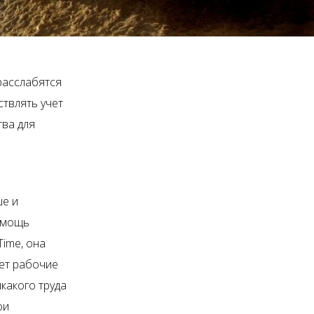
 расслабятся
ствлять учет
ва для
ше и
помощь
ime, она
ует рабочие
какого труда
ои