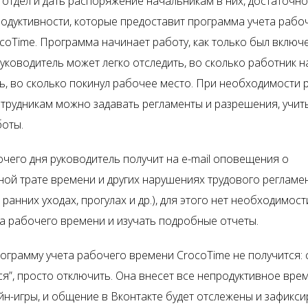
отдел и дать распоряжение начальникам в них, достаточно
родуктивности, которые предоставит программа учета рабо
coTime. Программа начинает работу, как только был включе
руководитель может легко отследить, во сколько работник 
ь, во сколько покинул рабочее место. При необходимости 
отрудникам можно задавать регламенты и разрешения, уч
боты.
очего дня руководитель получит на e-mail оповещения о
ной трате времени и других нарушениях трудового регламе
 ранних уходах, прогулах и др.), для этого нет необходимос
та рабочего времени и изучать подробные отчеты.
ограмму учета рабочего времени CrocoTime не получится: 
я”, просто отключить. Она внесет все непродуктивное врем
айн-игры, и общение в Вконтакте будет отслежены и зафикс