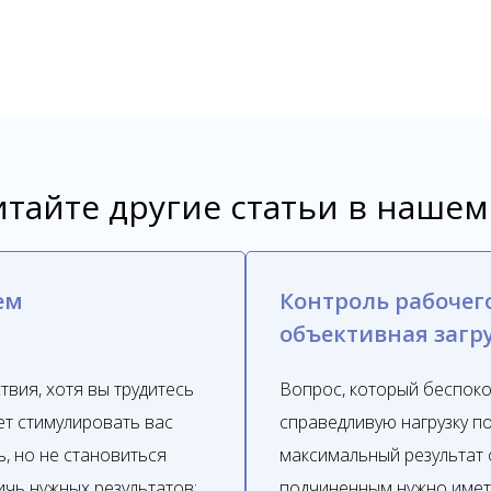
e
тайте другие статьи в нашем
ем
Контроль рабочег
объективная загр
твия, хотя вы трудитесь
Вопрос, который беспокои
ет стимулировать вас
справедливую нагрузку п
, но не становиться
максимальный результат 
ичь нужных результатов:
подчиненным нужно имет