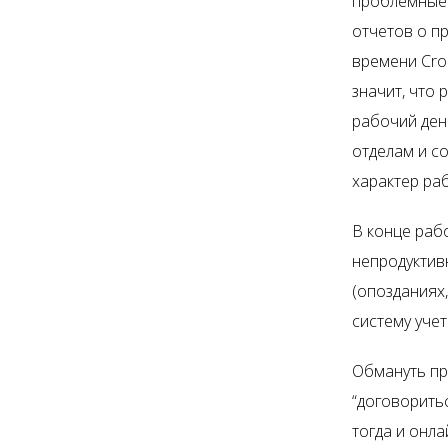
проблемные 
отчетов о п
времени Cro
значит, что 
рабочий ден
отделам и с
характер ра
В конце раб
непродуктив
(опозданиях,
систему уче
Обмануть пр
“договоритьс
тогда и онл