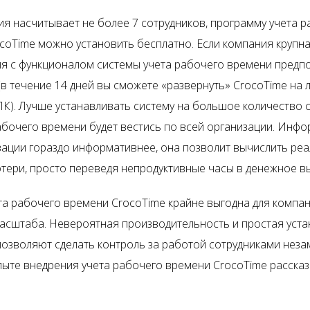
ия насчитывает не более 7 сотрудников, программу учета 
coTime можно установить бесплатно. Если компания крупна
я с функционалом системы учета рабочего времени предп
 (в течение 14 дней вы сможете «развернуть» CrocoTime на
ПК). Лучше устанавливать систему на большое количество с
рабочего времени будет вестись по всей организации. Инф
зации гораздо информативнее, она позволит вычислить ре
тери, просто переведя непродуктивные часы в денежное в
та рабочего времени CrocoTime крайне выгодна для компа
масштаба. Невероятная производительность и простая уста
озволяют сделать контроль за работой сотрудниками неза
ыте внедрения учета рабочего времени CrocoTime расска