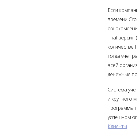
Если компан
времени Cro
ознакомлени
Trial-версия
количестве 
тогда учет 
всей органи
денежные по
Система уче
и крупного 
программы п
успешном оп
Клиенты
.