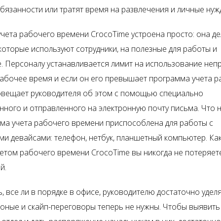
бязанности или тратят время на развлечения и личные нуж
чета рабочего времени CrocoTime устроена просто: она де
которые используют сотрудники, на полезные для работы и
. Персоналу устанавливается лимит на использование неп
рабочее время и если он его превышает программа учета 
вещает руководителя об этом с помощью специально
ного и отправленного на электронную почту письма. Что 
ема учета рабочего времени приспособлена для работы с
и девайсами: телефон, нетбук, планшетный компьютер. Как
четом рабочего времени CrocoTime вы никогда не потеряет
й.
, все ли в порядке в офисе, руководителю достаточно уделя
фоные и скайп-переговоры теперь не нужны. Чтобы выявить