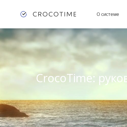
О системе
CrocoTime: руко