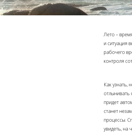
Лето – время
и ситуация в
рабочего вр
контроля со
Как узнать, 
отлынивать 
придет авт
станет неза
процессы. Cr
увидеть, на 