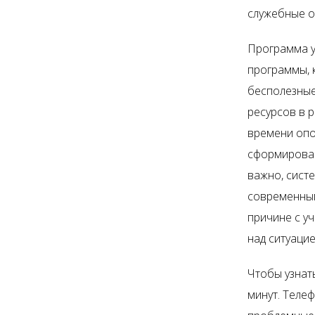
служебные о
Программа у
программы, 
бесполезные
ресурсов в 
времени опо
сформирован
важно, сист
современным
причине с у
над ситуацие
Чтобы узнать
минут. Теле