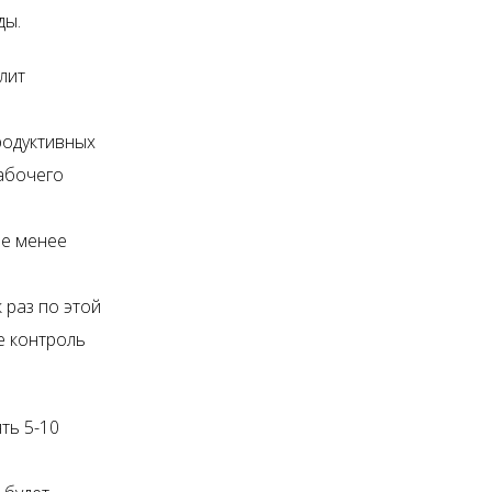
ды.
лит
родуктивных
рабочего
не менее
 раз по этой
е контроль
ть 5-10