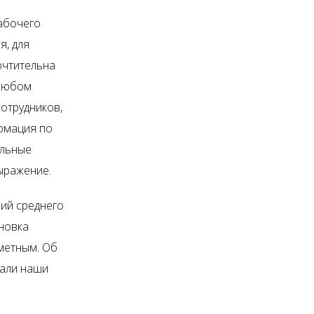
рабочего
я, для
очтительна
 любом
отрудников,
ормация по
альные
ыражение.
ний среднего
новка
метным. Об
зали наши