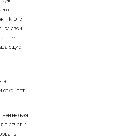
 будет
чего
н ПК. Это
начал свой
разным
итывающие
нта
ти открывать
с ней нельзя
я в отчеты:
ированы.