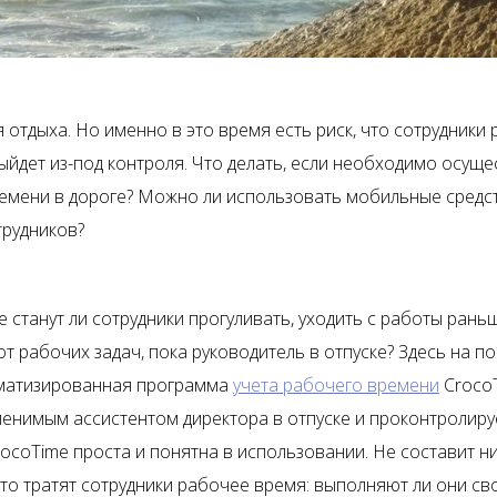
 отдыха. Но именно в это время есть риск, что сотрудники
ыйдет из-под контроля. Что делать, если необходимо осуще
емени в дороге? Можно ли использовать мобильные средст
трудников?
не станут ли сотрудники прогуливать, уходить с работы рань
от рабочих задач, пока руководитель в отпуске? Здесь на 
оматизированная программа
учета рабочего времени
CrocoT
менимым ассистентом директора в отпуске и проконтролир
ocoTime проста и понятна в использовании. Не составит ни
что тратят сотрудники рабочее время: выполняют ли они св