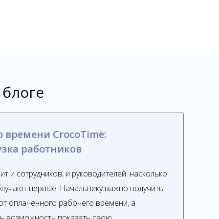
 блоге
о времени CrocoTime:
узка работников
т и сотрудников, и руководителей: насколько
олучают первые. Начальнику важно получить
от оплаченного рабочего времени, а
ь возможность показать свою