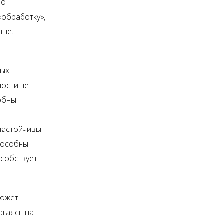
ро
«обработку»,
ьше.
.
ных
ности не
собны
 настойчивы
способны
особствует
может
агаясь на