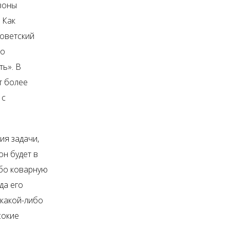
 зоны
 Как
советский
то
ть». В
т более
 с
ия задачи,
он будет в
бо коварную
да его
какой-либо
сокие