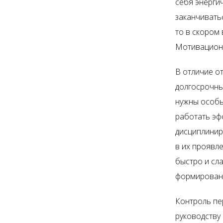
себя энерги
заканчивать
то в скором
Мотивационн
В отличие о
долгосрочны
нужны особы
работать эф
дисциплинир
в их проявл
быстро и сл
формировани
Контроль пе
руководству