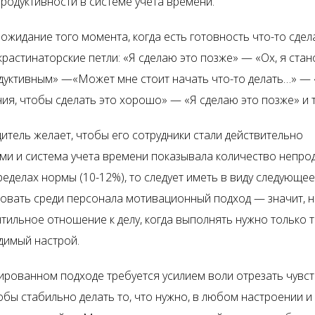
продуктивности в системе учета времени.
жидание того момента, когда есть готовность что-то сдела
крастинаторские петли: «Я сделаю это позже» — «Ох, я ста
дуктивным» —«Может мне стоит начать что-то делать…» — 
ия, чтобы сделать это хорошо» — «Я сделаю это позже» и та
итель желает, чтобы его сотрудники стали действительно
ми и система учета времени показывала количество непро
еделах нормы (10-12%), то следует иметь в виду следующее
овать среди персонала мотивационный подход — значит, 
тильное отношение к делу, когда выполнять нужно только т
димый настрой.
ированном подходе требуется усилием воли отрезать чувст
тобы стабильно делать то, что нужно, в любом настроении 