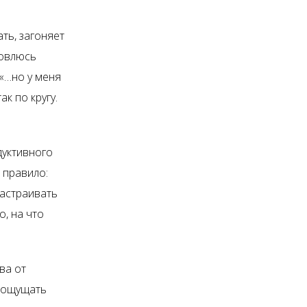
ть, загоняет
новлюсь
«…но у меня
к по кругу.
дуктивного
 правило:
настраивать
о, на что
ва от
и ощущать