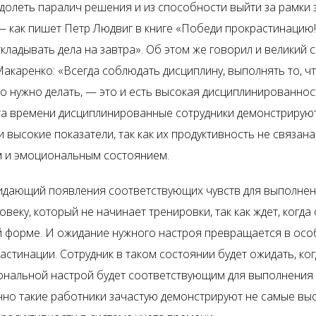
долеть паралич решения и из способности выйти за рамки
— как пишет Петр Людвиг в книге «Победи прокрастинацию!
кладывать дела на завтра». Об этом же говорил и великий 
Макаренко: «Всегда соблюдать дисциплину, выполнять то, ч
но нужно делать, — это и есть высокая дисциплинированнос
та времени дисциплинированные сотрудники демонстрирую
 высокие показатели, так как их продуктивность не связана
 и эмоциональным состоянием.
идающий появления соответствующих чувств для выполнен
веку, который не начинает тренировки, так как ждет, когда 
 форме. И ожидание нужного настроя превращается в осо
стинации. Сотрудник в таком состоянии будет ожидать, ког
нальной настрой будет соответствующим для выполнения 
нно такие работники зачастую демонстрируют не самые вы