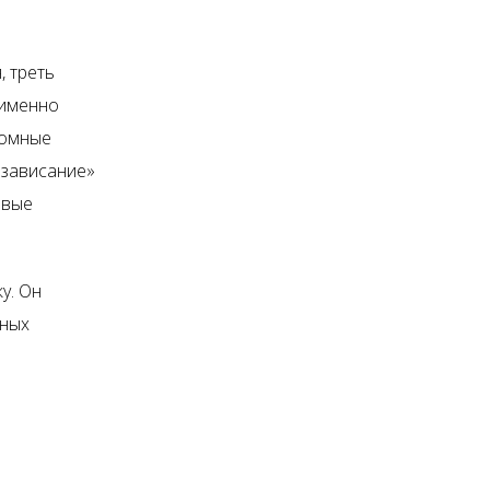
 треть
 именно
ромные
«зависание»
овые
у. Он
вных