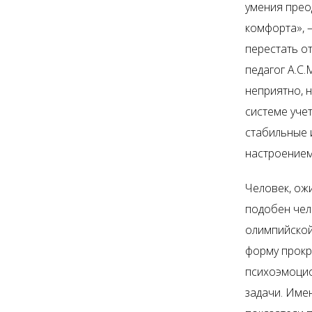
умения прео
комфорта», 
перестать от
педагог А.С.
неприятно, 
системе уче
стабильные и
настроением
Человек, ож
подобен чело
олимпийской
форму прокра
психоэмоцио
задачи. Име