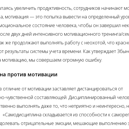
пытаясь увеличить продуктивность, сотрудников начинают м
ела, мотивация — это попытка вывести на определенный ур
моциональное состояние человека, чтобы он завершил нек
после двух дней интенсивного мотивационного тренинга/с
так же продолжают выполнять работу с неохотой, что крас
т результаты системы учета времени. Как утверждает Збын
а мотивацию, мы совершаем огромную ошибку.
на против мотивации
в отличие от мотивации заставляет дистанцироваться от
о-чувственной составляющей. Дисциплинированный чело
твенно выполнять даже то, что неприятно и неинтересно, н
 «Самодисциплина складывается из способности к саморе
долевать отрицательные эмоции, мешающие выполнению з