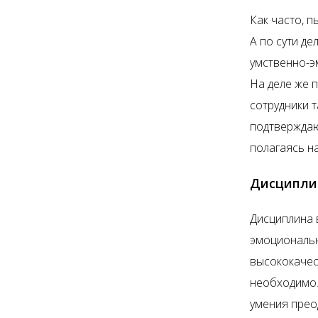
Как часто, 
А по сути д
умственно-э
На деле же 
сотрудники 
подтверждаю
полагаясь н
Дисципли
Дисциплина 
эмоциональн
высококачес
необходимо.
умения прео