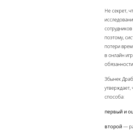
Не секрет, ч
исследовани
сотрудников
поэтому, си
потери врем
в онлайн иг
обязанности
Збынек Драб,
утверждает,
способа:
первый и 
второй
— ра