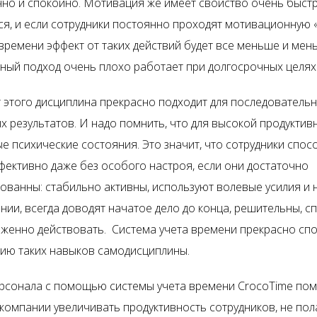
чно и спокойно. Мотивация же имеет свойство очень быст
ся, и если сотрудники постоянно проходят мотивационную 
 времени эффект от таких действий будет все меньше и мен
ый подход очень плохо работает при долгосрочных целях
т этого дисциплина прекрасно подходит для последователь
х результатов. И надо помнить, что для высокой продуктив
е психические состояния. Это значит, что сотрудники спо
фективно даже без особого настроя, если они достаточно
ованны: стабильно активны, используют волевые усилия и
ении, всегда доводят начатое дело до конца, решительны, 
аженно действовать. Система учета времени прекрасно сп
ю таких навыков самодисциплины.
рсонала с помощью системы учета времени CrocoTime по
 компании увеличивать продуктивность сотрудников, не пол