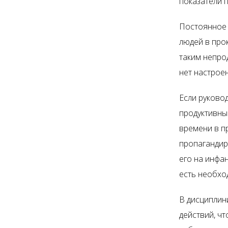
показатели 
Постоянное о
людей в про
таким непро
нет настроен
Если руковод
продуктивны
времени в пр
пропагандир
его на инфан
есть необхо
В дисциплин
действий, ч