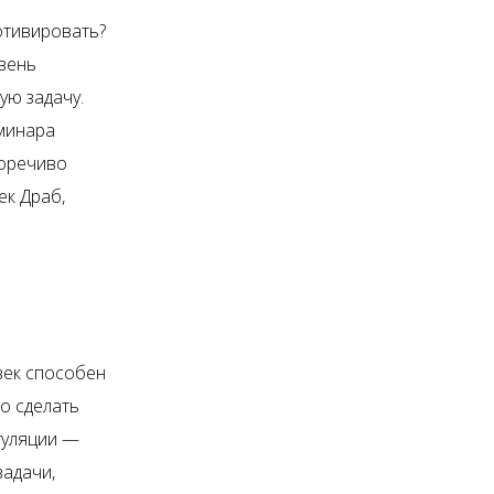
отивировать?
овень
ую задачу.
еминара
норечиво
ек Драб,
век способен
о сделать
гуляции —
адачи,