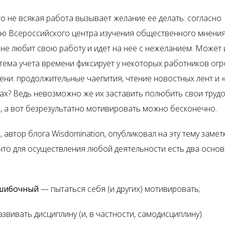
то не всякая работа вызывает желание ее делать: согласно
ю Всероссийского центра изучения общественного мнения,
 не любит свою работу и идет на нее с нежеланием. Может
стема учета времени фиксирует у некоторых работников ог
ени: продолжительные чаепития, чтение новостных лент и 
рах? Ведь невозможно же их заставить полюбить свои труд
, а вот безрезультатно мотивировать можно бесконечно.
 автор блога Wisdomination, опубликовал на эту тему заметк
 что для осуществления любой деятельности есть два осно
ошибочный
— пытаться себя (и других) мотивировать;
звивать дисциплину (и, в частности, самодисциплину).