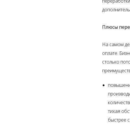
переработки
дополнитель
Плюсы пере
На самом де
оплате. Бизн
столько пот
преимуществ
повышени
производи
количеств
тихая обс
быстрее с