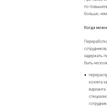
по повышенн
больше, чем
Когда можн
Переработка
сотрудников,
задержать п
быть нескол
перераспр
коллега з
варианта.
специалис
сотрудник