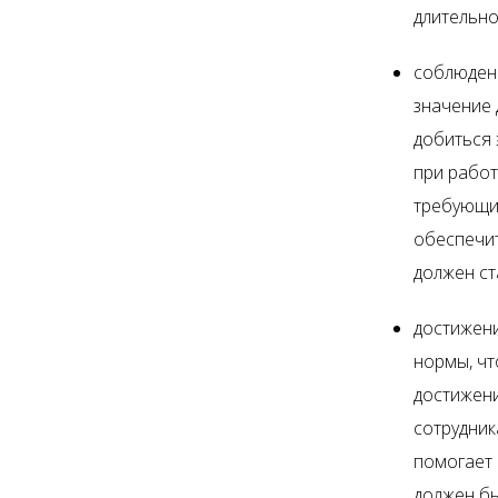
длительно
соблюдени
значение 
добиться 
при работ
требующие
обеспечит
должен ст
достижени
нормы, чт
достижени
сотрудник
помогает 
должен бы