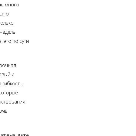
нь много
ся о
колько
 недель
, это по сути
урочная
овый и
 гибкость,
 которые
нствования
очь
 время, даже