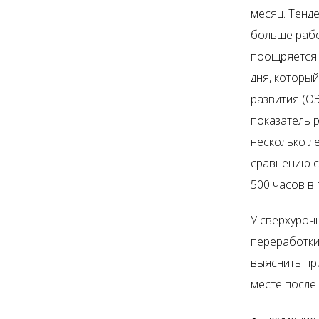
месяц. Тенд
больше рабо
поощряется 
дня, которы
развития (О
показатель р
несколько л
сравнению с
500 часов в 
У сверхуроч
переработки
выяснить пр
месте после