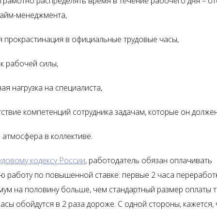
грамотно распределять время в течение рабочего дня – от
тайм-менеджмента,
 прокрастинация в официальные трудовые часы,
к рабочей силы,
я нагрузка на специалиста,
ствие компетенций сотрудника задачам, которые он долже
 атмосфера в коллективе.
удовому кодексу России
, работодатель обязан оплачивать
ю работу по повышенной ставке: первые 2 часа переработк
мум на половину больше, чем стандартный размер оплаты т
сы обойдутся в 2 раза дороже. С одной стороны, кажется, 