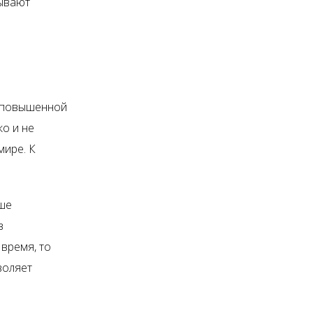
дывают
я повышенной
ко и не
мире. К
ше
в
 время, то
воляет