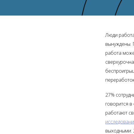
Люди работа
вынуждены. 
работа может
сверхурочна
беспроигрыш
переработок
27% сотрудн
говорится в
работают све
исследован
выходными: 