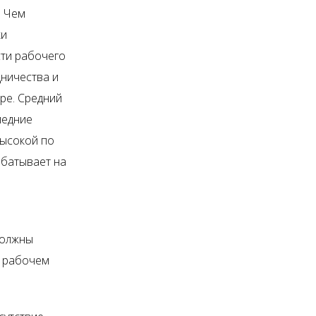
. Чем
ки
ти рабочего
дничества и
ре. Средний
ледние
высокой по
абатывает на
должны
а рабочем