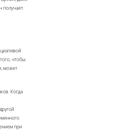
н получает
ициативой
того, чтобы
и, может
ков. Когда
другой
еменного
шением при