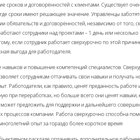
е сроков и договорённостей с клиентами. Существует оче
 где сроки имеют решающее значение. Управленцы заботят
и обязательств и договорённостей, независимо от того, с
аботают сотрудники над проектами – 1 день или несколько
тому, если сотрудник работает сверхурочно по этой причине
ная выгода для работодателя;
е навыков и повышение компетенций специалистов. Сверх
зволяет сотрудникам оттачивать свои навыки и получать н
ыт. Работодатели, как правило, ценят преданность работе и
ую при переработках, но больше всего они ценят навыки,
 может предложить для поддержки и дальнейшего соверше
их процессов компании. Работа сверхурочно способна пом
многолетний опыт за гораздо более короткое время.
бъективном раскладе оплачивать дополнительное рабочее