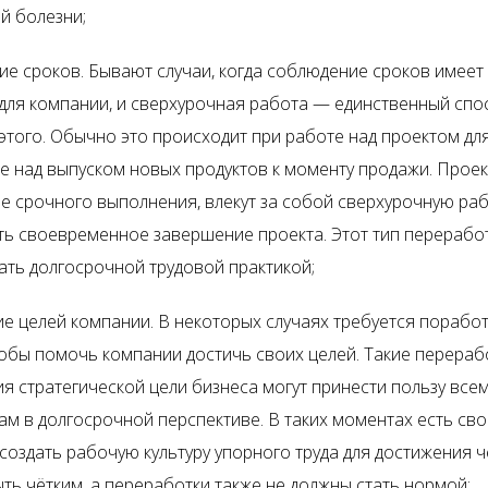
й болезни;
е сроков. Бывают случаи, когда соблюдение сроков имеет
для компании, и сверхурочная работа — единственный спо
этого. Обычно это происходит при работе над проектом для
е над выпуском новых продуктов к моменту продажи. Проек
 срочного выполнения, влекут за собой сверхурочную раб
ь своевременное завершение проекта. Этот тип перерабо
ать долгосрочной трудовой практикой;
е целей компании. В некоторых случаях требуется поработ
обы помочь компании достичь своих целей. Такие перераб
я стратегической цели бизнеса могут принести пользу все
ам в долгосрочной перспективе. В таких моментах есть сво
создать рабочую культуру упорного труда для достижения ч
ть чётким, а переработки также не должны стать нормой;