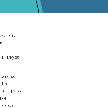
ерхурочная
ли
ь
 и минусах
 основе,
 21%
таты другого
даже
ко раз за