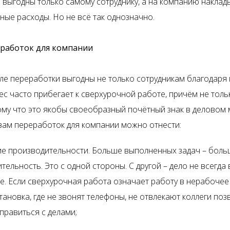
 выгодны только самому сотруднику, а на компанию накла
ные расходы. Но не всё так однозначно.
работок для компании
ле переработки выгодны не только сотрудникам благодар
ес часто прибегает к сверхурочной работе, причём не толь
ому что это якобы своеобразный почётный знак в деловом 
ам переработок для компании можно отнести:
е производительности. Больше выполненных задач – боль
тельность. Это с одной стороны. С другой – дело не всегда 
е. Если сверхурочная работа означает работу в нерабочее
тановка, где не звонят телефоны, не отвлекают коллеги поз
правиться с делами;