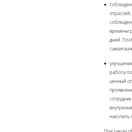
соблюдени
отраслей,
соблюдени
времени р
дней. Поэ
самая важ
улучшени
работа по
ценный оп
проявленн
сотрудник
внутренн
накопить 
При таком о