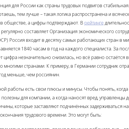
енция для России как страны трудовых подвигов стабильная
таешь, тем лучше – такая логика распространена и всячес
в обществе, а цифры подтверждают. В
рейтинге
длительнос
й регулярно составляет Организация экономического сотру
ЭСР) Россия входит в десятку самых работающих стран в ми
авняется 1840 часам в год на каждого специалиста. За пос
ет цифра незначительно снизилась, но всё равно остаётся 
о многими странами. К примеру, в Германии сотрудник отр
год меньше, чем россиянин.
ной работы есть свои плюсы и минусы. Чтобы понять, когда
 полезны для компании, а когда наносят вред, управленцы 
ичины, которые заставляют подчинённых задерживаться н
 окончания трудового времени. Это могут быть: