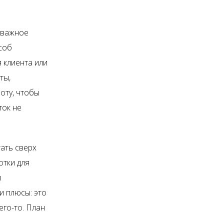
 важное
соб
 клиента или
ты,
оту, чтобы
ток не
ать сверх
отки для
м
и плюсы: это
его-то. План