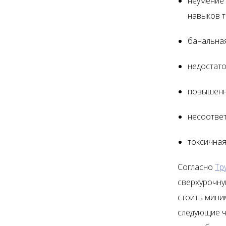
неумение 
навыков 
банальная
недостато
повышенна
несоответ
токсичная
Согласно
Тр
сверхурочну
стоить мини
следующие ча