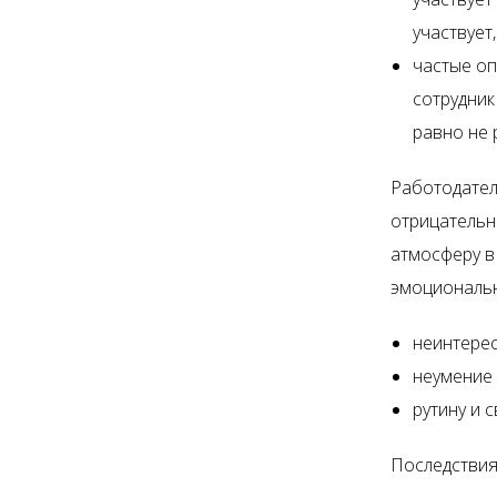
участвует
частые оп
сотрудник
равно не 
Работодате
отрицательн
атмосферу в 
эмоциональн
неинтерес
неумение 
рутину и с
Последствия