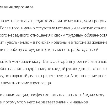
ивация персонала
вация персонала вредит компании не меньше, чем прогулы
 Более того, именно отсутствие мотивации зачастую станов
кого нерадивого отношения к своим трудовым обязанностя
ит к увольнению – в поисках новизны и в погоне за желани
ти на работу сотрудники готовы менять работодателей.
изкой мотивации могут быть факторы внутренние или внеш
обы выяснить внутренние, не каждый руководитель готов «л
у, но открытый диалог приветствуется. А вот внешние впол
ключить силами управленца:
к квалификации, профессиональных навыков. Задачи могут
а, потому что у него не хватает знаний и навыков;