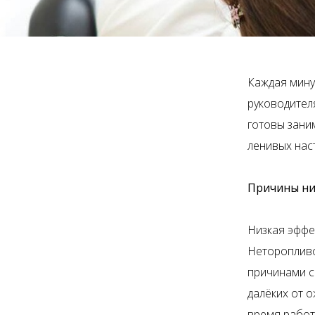
Каждая мину
руководителя
готовы зани
ленивых наст
Причины ни
Низкая эффек
Неторопливо
причинами с
далёких от 
время работ