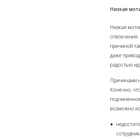
Низкая мот
Низкая моти
отвлечения.
причиной та
даже привод
радостью ид
Причинами н
Конечно, чт
подчинённом
возможно ис
недостато
сотрудник