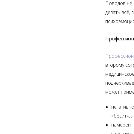
Поводов не р
делать всё, 
психоэмоцио
Профессион
Профессиона
второму сот
медицинское
подчеркивае
может приме
негативно
«бесит», 
намеренно
участвует