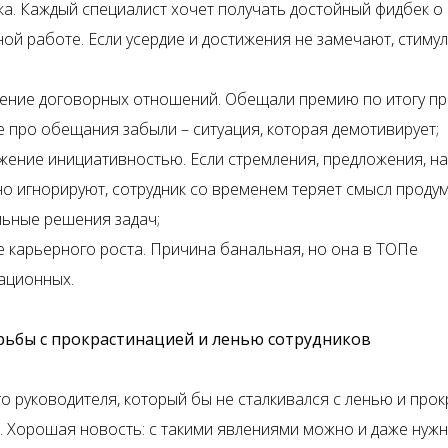
а. Каждый специалист хочет получать достойный фидбек о
ой работе. Если усердие и достижения не замечают, стимул
ние договорных отношений. Обещали премию по итогу про
е про обещания забыли – ситуация, которая демотивирует;
ение инициативностью. Если стремления, предложения, н
о игнорируют, сотрудник со временем теряет смысл проду
ьные решения задач;
е карьерного роста. Причина банальная, но она в ТОПе
ационных.
рьбы с прокрастинацией и ленью сотрудников
го руководителя, который бы не сталкивался с ленью и про
е. Хорошая новость: с такими явлениями можно и даже нужн