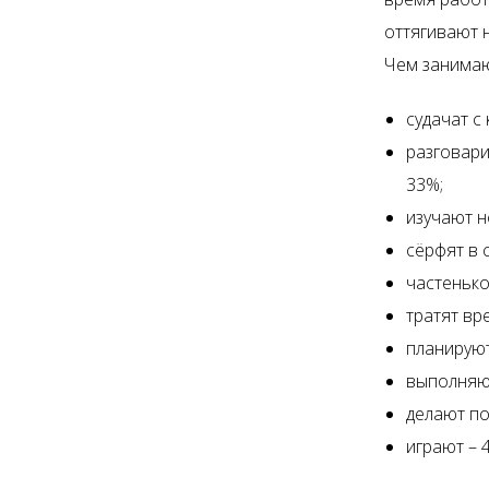
оттягивают 
Чем занимаю
судачат с
разговари
33%;
изучают н
сёрфят в 
частенько
тратят вр
планируют
выполняют
делают по
играют – 