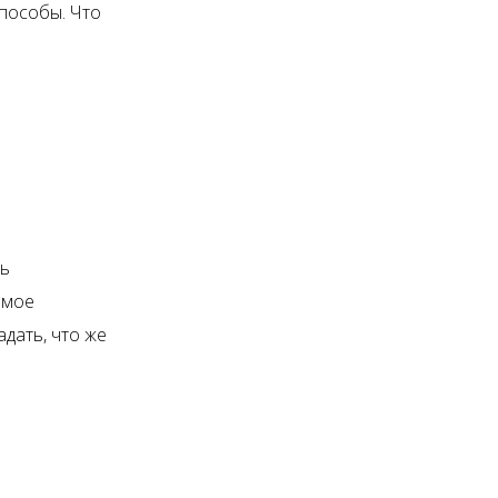
способы. Что
ть
амое
адать, что же