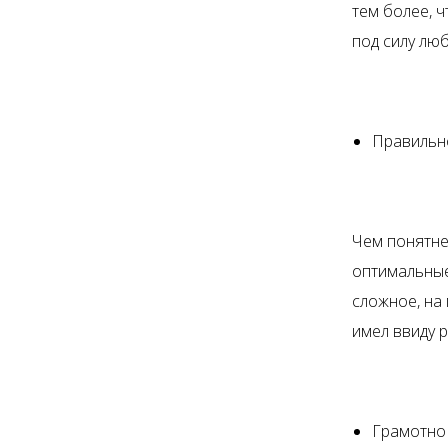
тем более, 
под силу лю
Правильно
Чем понятне
оптимальные
сложное, на 
имел ввиду р
Грамотно 