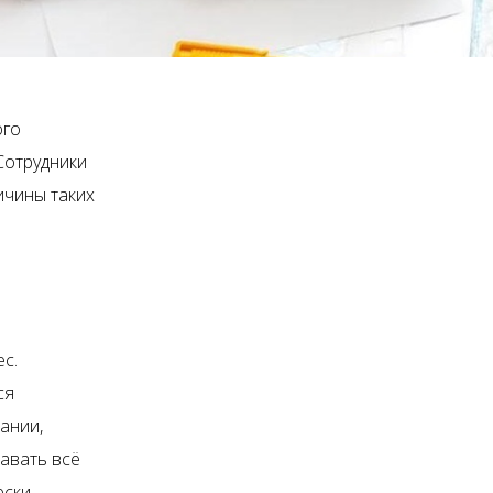
ого
 Сотрудники
ичины таких
с.
ся
ании,
авать всё
ески