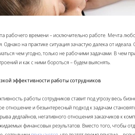
та рабочего времени – исключительно работе. Мечта люб
. Однако на практике ситуация зачастую далека от идеала.
маться чем угодно, только не рабочими задачами. В чем пр
роений и как с ними бороться – будем выяснять.
зкой эффективности работы сотрудников
тивность работы сотрудников ставит под угрозу весь бизне
е отношение и безынтересный подход к задачам становят
рыва дедлайнов, негативного отношения заказчиков к комп
ожидаемых финансовых результатов. Вместо того, чтобы отд
е, сотрудники
признаются
, что тратят время впустую – всяч