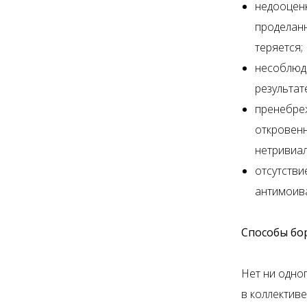
недооценк
проделанн
теряется;
несоблюде
результат
пренебреж
откровенн
нетривиал
отсутстви
антимоив
Способы бо
Нет ни одно
в коллектив