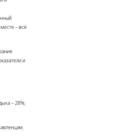
ённый
 месте – всё
рание
оказатели и
ыха – 28%;
равленцам.