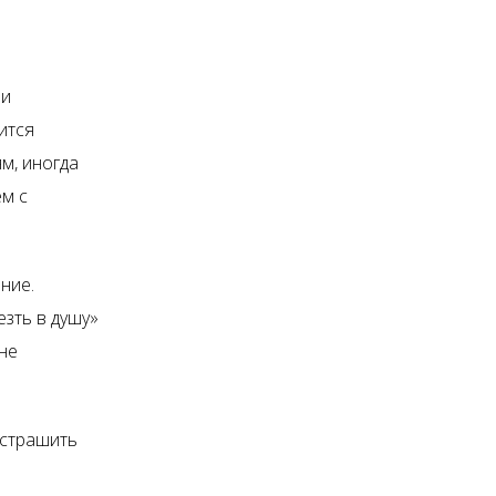
 и
ится
м, иногда
ем с
ние.
езть в душу»
не
 страшить