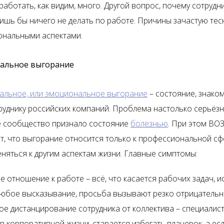
аботать, как видим, много. Другой вопрос, почему сотрудн
лишь бы ничего не делать по работе. Причины зачастую тес
нальными аспектами.
альное выгорание
льное, или эмоциональное выгорание
– состояние, знако
руднику российских компаний. Проблема настолько серьёзн
 сообщество признало состояние
болезнью
. При этом ВО
т, что выгорание относится только к профессиональной сф
няться к другим аспектам жизни. Главные симптомы:
е отношение к работе – всё, что касается рабочих задач, и
любое высказывание, просьба вызывают резко отрицательн
е дистанцирование сотрудника от коллектива – специалист
 в корпоративной жизни, старается избегать планерок, а есл