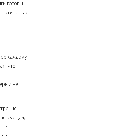
ики готовы
но связаны с
мое каждому
ая, что
З
ере и не
скренне
ые эмоции;
 не
и и