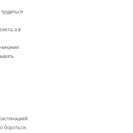
 трудиться
екта, а в
ачинания
мывать
крастинацией
о бороться,