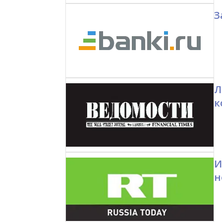
З
Л
к
И
н