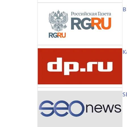
В
К
S