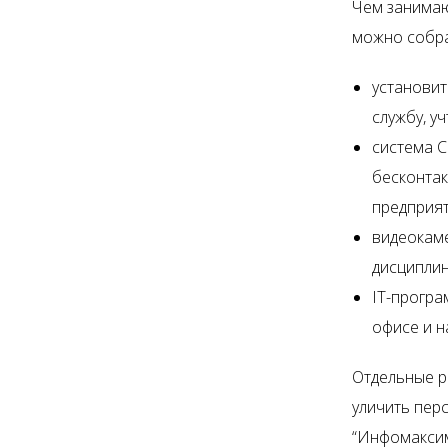
Чем занимаю
можно собра
установит
службу, у
система С
бесконтак
предприят
видеокам
дисциплин
IT-прогр
офисе и н
Отдельные р
уличить пер
“Инфомаксим