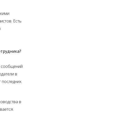
скими
истов. Есть
я
отрудника?
х сообщений
одатели в
т последних.
ководства в
вается.