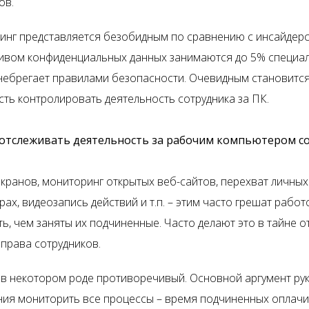
ов.
инг представляется безобидным по сравнению с инсайдер
ливом конфиденциальных данных занимаются до 5% специал
ренебрегает правилами безопасности. Очевидным становитс
ть контролировать деятельность сотрудника за ПК.
 отслеживать деятельность за рабочим компьютером с
кранов, мониторинг открытых веб-сайтов, перехват личны
ах, видеозапись действий и т.п. – этим часто грешат работ
ь, чем заняты их подчиненные. Часто делают это в тайне о
права сотрудников.
 в некотором роде противоречивый. Основной аргумент ру
ния мониторить все процессы – время подчиненных оплачи