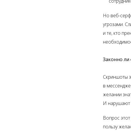
сотрудник
Но веб-серф
угрозами. С
и те, кто п
необходимос
Законно ли
Скриншоты э
в мессенджер
желании знат
И нарушают 
Вопрос этот
пользу жела