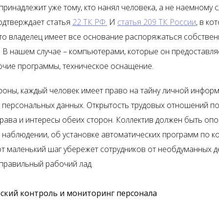
принадлежит уже тому, кто нанял человека, а не наемному 
одтверждает статья
22 ТК РФ.
И
статья 209 ТК России
, в ко
что владелец имеет все основание распоряжаться собстве
 В нашем случае – компьютерами, которые он предоставля
очие программы, техническое оснащение.
ороны, каждый человек имеет право на тайну личной информ
 персональных данных. Открытость трудовых отношений п
рава и интересы обеих сторон. Коллектив должен быть оп
наблюдении, об установке автоматических программ по к
от маленький шаг убережет сотрудников от необдуманных д
 правильный рабочий лад.
ский контроль и мониторинг персонала