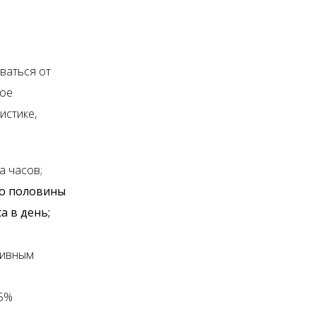
ваться от
ное
истике,
а часов;
 до половины
а в день;
тивным
15%