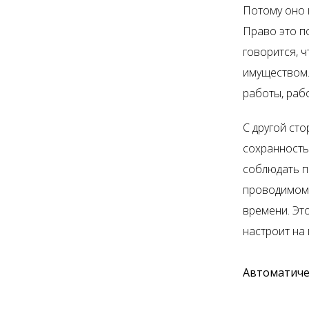
Потому оно 
Право это п
говорится, 
имуществом.
работы, раб
С другой ст
сохранность
соблюдать п
проводимом 
времени. Эт
настроит на
Автоматиче