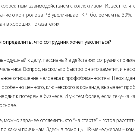
о корректным взаимодействием с коллективом. Известно, чт
ние о контроле за РВ увеличивает KPI более чем на 30%.
ан в хороших показателях.
 определить, что сотрудник хочет уволиться?
авнодушный к делу, пассивный в действиях сотрудник привл
чальника. Вопрос, насколько быстро он это заметит, и нас
льное отношение человека к профобязанностям. Неожидан
, особенно ценного, ключевского в команде, вызывает про
иводит к потерям в бизнесе. И уж тем более, если текучка к
основе.
, можно заранее отследить, кто “на старте” – готов расстат
 по каким причинам. Здесь в помощь HR-менеджерам – ком