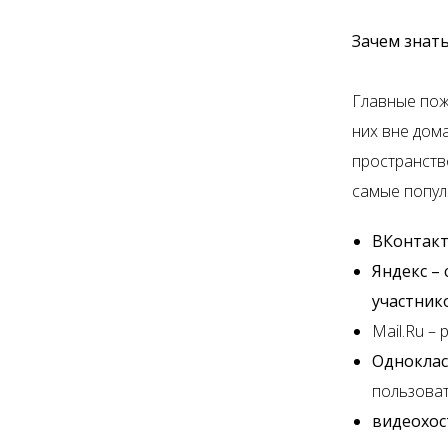
Зачем знать
Главные пож
них вне дом
пространств
самые попул
ВКонтак
Яндекс –
участник
Mail.Ru –
Одноклас
пользоват
видеохос