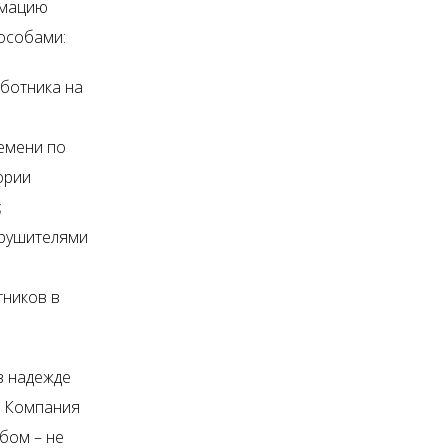
рмацию
особами:
аботника на
ремени по
ории
;
арушителями
ников в
в надежде
. Компания
бом – не