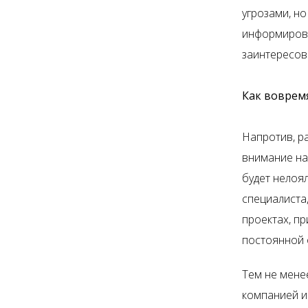
угрозами, н
информирова
заинтересов
Как вовремя
Напротив, р
внимание на
будет нелоя
специалиста
проектах, пр
постоянной 
Тем не менее
компанией и