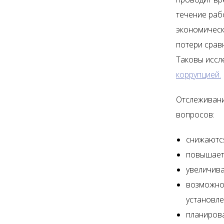
течение раб
экономическ
потери сравн
Таковы иссл
коррупцией.
Отслеживани
вопросов:
снижаютс
повышает
увеличива
возможно 
установл
планирова