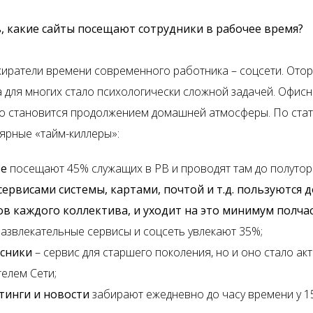
, какие сайты посещают сотрудники в рабочее время?
иратели времени современного работника – соцсети. Отор
а для многих стало психологически сложной задачей. Офис
о становится продолжением домашней атмосферы. По стат
ярные «тайм-киллеры»:
те
посещают 45% служащих в РВ и проводят там до полутор
 сервисами системы, картами, почтой и т.д. пользуются
ов каждого коллектива, и уходит на это минимум полчас
 развлекательные сервисы и соцсеть увлекают 35%;
сники
– сервис для старшего поколения, но и оно стало ак
елем Сети;
тинги и новости
забирают ежедневно до часу времени у 