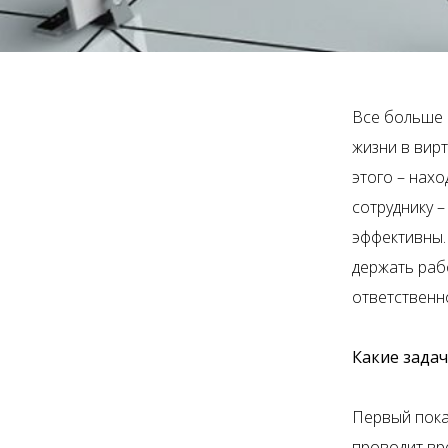
Все больше 
жизни в вирт
этого – нах
сотруднику 
эффективны. 
держать раб
ответственн
Какие зада
Первый пока
проводит вр