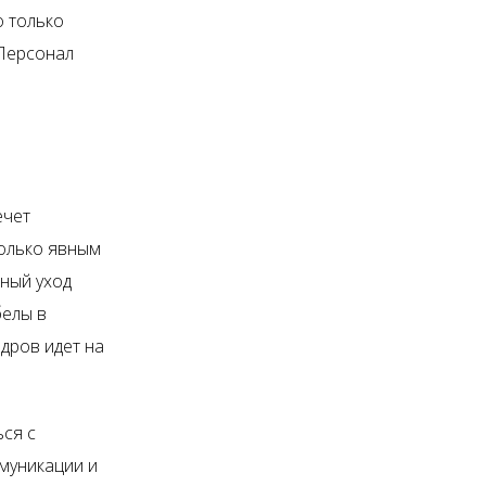
о только
 Персонал
ечет
колько явным
ный уход
белы в
адров идет на
ься с
муникации и