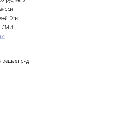
наносит
лей. Эти
, СМИ.
 с
я решает ряд