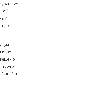
служащему.
торой
нным
ет для
ации,
омогает
овещен о
онтролю
ействий и