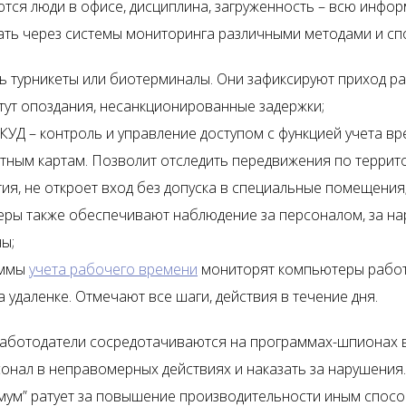
тся люди в офисе, дисциплина, загруженность – всю инфо
ть через системы мониторинга различными методами и сп
ь турникеты или биотерминалы. Они зафиксируют приход р
чтут опоздания, несанкционированные задержки;
КУД – контроль и управление доступом с функцией учета в
тным картам. Позволит отследить передвижения по террит
ия, не откроет вход без допуска в специальные помещения
еры также обеспечивают наблюдение за персоналом, за н
ы;
аммы
учета рабочего времени
мониторят компьютеры работ
а удаленке. Отмечают все шаги, действия в течение дня.
аботодатели сосредотачиваются на программах-шпионах 
сонал в неправомерных действиях и наказать за нарушения
ум” ратует за повышение производительности иным спосо