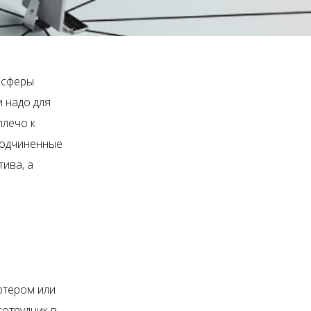
 сферы
и надо для
плечо к
 подчиненные
тива, а
ютером или
сотрудник в