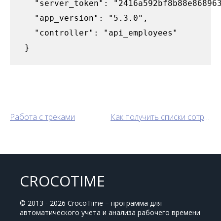
   "server_token": "2416a592bf8b88e868963
   "app_version": "5.3.0",

   "controller": "api_employees"

 }
Работа с треками
Как получить списки сотрудников и отделов
CROCOTIME
© 2013 - 2026 CrocoTime – программа для
автоматического учета и анализа рабочего времени