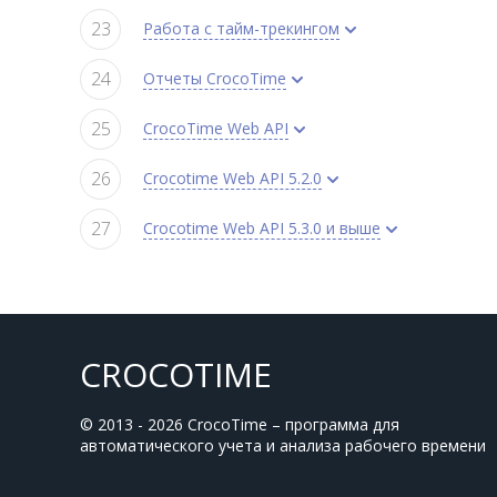
Работа с тайм-трекингом
Отчеты CrocoTime
CrocoTime Web API
Crocotime Web API 5.2.0
Crocotime Web API 5.3.0 и выше
CROCOTIME
© 2013 - 2026 CrocoTime – программа для
автоматического учета и анализа рабочего времени