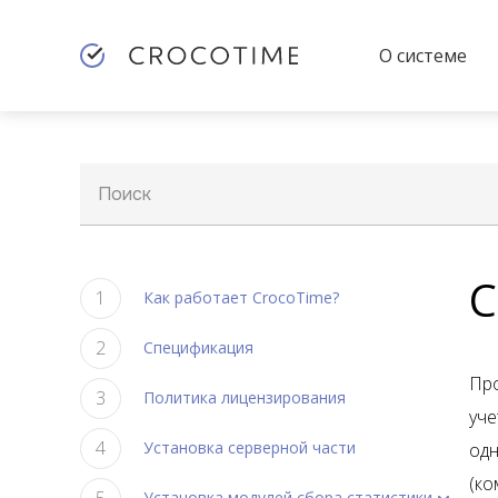
О системе
Поиск
С
Как работает CrocoTime?
Спецификация
Про
Политика лицензирования
уче
Установка серверной части
одн
(ко
Установка модулей сбора статистики