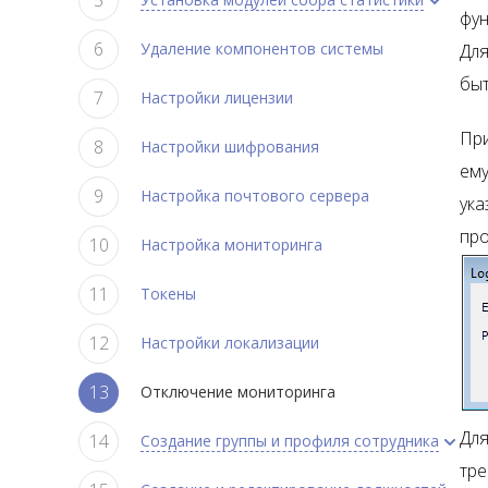
фун
Удаление компонентов системы
Для
быт
Настройки лицензии
При
Настройки шифрования
ему
Настройка почтового сервера
ука
про
Настройка мониторинга
Токены
Настройки локализации
Отключение мониторинга
Для
Создание группы и профиля сотрудника
тре