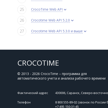
CrocoTime Web API
Crocotime Web API 5.2.0
Crocotime Web API 5.3.0 и выше
CROCOTIME
© 2013 - 2026 CrocoTime – программа для
автоматического учета и анализа рабочего времени
Фактический адрес
430006, Саранск, Северо-восточное
Телефон
8 800 555-89-02 (звонок по России 
+7 495 150‑31‑45