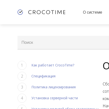
О системе
Поиск
О
Как работает CrocoTime?
Спецификация
Сбо
Политика лицензирования
сот
Установка серверной части
ком
Нач
Установка модулей сбора статистики