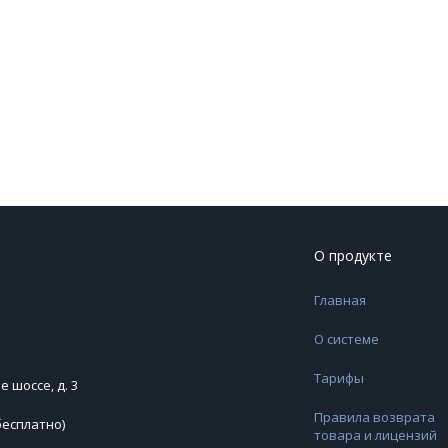
О продукте
Главная
О системе
Тарифы
 шоссе, д. 3
Правила возврата
бесплатно)
товара и лицензий